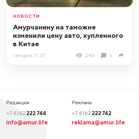
НОВОСТИ
Амурчанину на таможне
изменили цену авто, купленного
в Китае
сегодня, 11:22
240
0
Редакция
Реклама
+7 4162
222 744
+7 4162
222 742
info@amur.life
reklama@amur.life