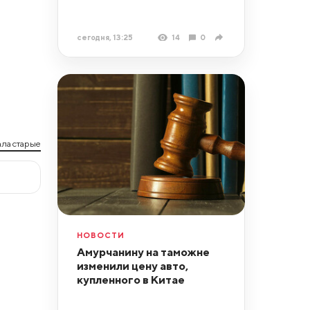
сегодня, 13:25
14
0
ла старые
НОВОСТИ
Амурчанину на таможне
изменили цену авто,
купленного в Китае