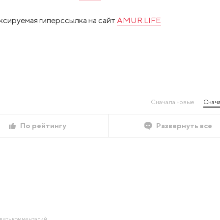
ксируемая гиперссылка на сайт
AMUR.LIFE
Сначала новые
Снача
По рейтингу
Развернуть все
авить комментарий.