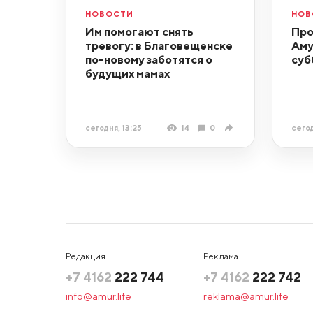
НОВОСТИ
НОВ
Им помогают снять
Про
тревогу: в Благовещенске
Аму
по-новому заботятся о
суб
будущих мамах
сегодня, 13:25
14
0
сегод
Редакция
Реклама
+7 4162
222 744
+7 4162
222 742
info@amur.life
reklama@amur.life