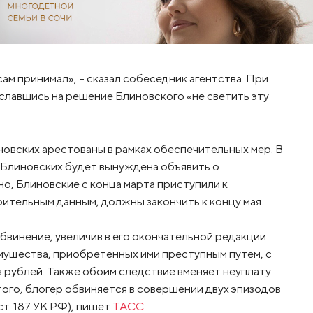
сам принимал», - сказал собеседник агентства. При
ославшись на решение Блиновского «не светить эту
новских арестованы в рамках обеспечительных мер. В
ья Блиновских будет вынуждена объявить о
о, Блиновские с конца марта приступили к
рительным данным, должны закончить к концу мая.
бвинение, увеличив в его окончательной редакции
мущества, приобретенных ими преступным путем, с
 рублей. Также обоим следствие вменяет неуплату
ого, блогер обвиняется в совершении двух эпизодов
т. 187 УК РФ), пишет
ТАСС
.