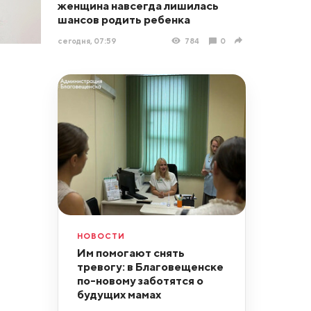
женщина навсегда лишилась
шансов родить ребенка
сегодня, 07:59
784
0
НОВОСТИ
Им помогают снять
тревогу: в Благовещенске
по-новому заботятся о
будущих мамах