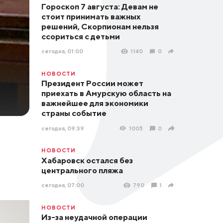
Гороскоп 7 августа: Девам не
стоит принимать важных
решений, Скорпионам нельзя
ссориться с детьми
сегодня, 01:00
1140
0
НОВОСТИ
Президент России может
приехать в Амурскую область на
важнейшее для экономики
страны событие
сегодня, 09:39
1005
0
НОВОСТИ
Хабаровск остался без
центрального пляжа
сегодня, 07:00
790
1
НОВОСТИ
Из-за неудачной операции