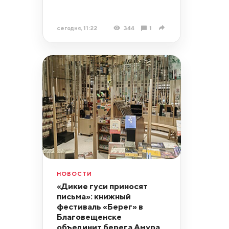
сегодня, 11:22
344
1
НОВОСТИ
«Дикие гуси приносят
письма»: книжный
фестиваль «Берег» в
Благовещенске
объединит берега Амура