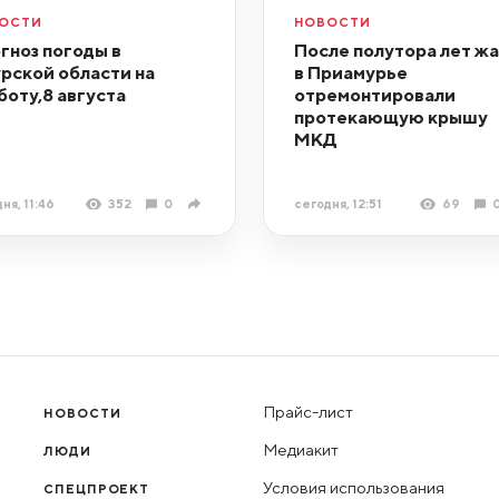
ОСТИ
НОВОСТИ
гноз погоды в
После полутора лет ж
рской области на
в Приамурье
боту,8 августа
отремонтировали
протекающую крышу
МКД
ня, 11:46
352
0
сегодня, 12:51
69
Прайс-лист
НОВОСТИ
Медиакит
ЛЮДИ
Условия использования
СПЕЦПРОЕКТ