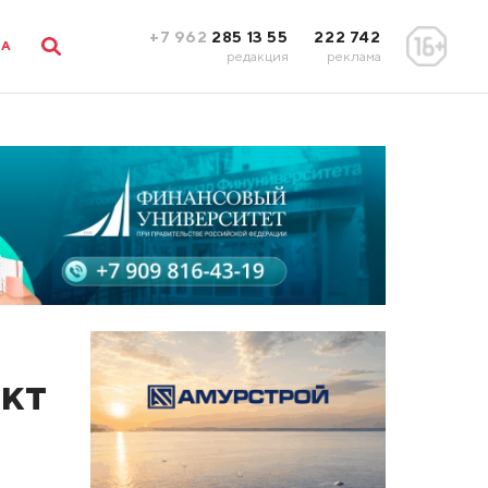
+7 962
285 13 55
222 742
ЛА
редакция
реклама
кт