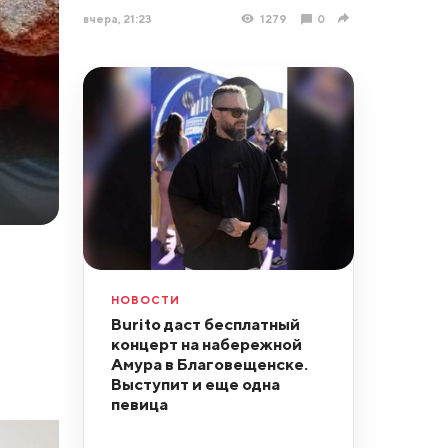
вчера, 21:23
1279
0
НОВОСТИ
Burito даст бесплатный
концерт на набережной
Амура в Благовещенске.
Выступит и еще одна
певица