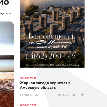
мо
оделиться
НОВОСТИ
Жаркая погода вернется в
Амурскую область
сегодня, 11:33
4729
1
НОВОСТИ