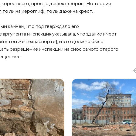
 скорее всего, просто дефект формы. Но теория
то ли на иероглиф, то ли даже на крест.
вым камнем, что подтверждало его
аргумента инспекция указывала, что здание имеет
й в том же техпаспорте], и это должно было
дать разрешение инспекции на снос самого старого
вещенска.