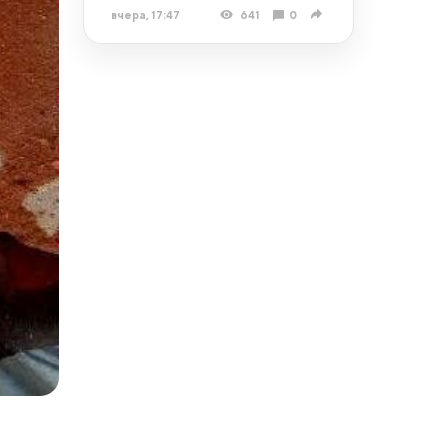
вчера, 17:47
641
0