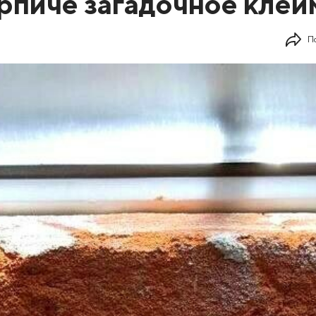
рпиче загадочное клей
П