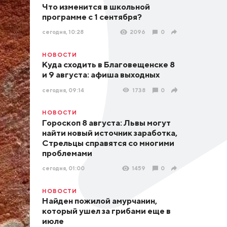
Что изменится в школьной
программе с 1 сентября?
сегодня, 10:28
2096
0
НОВОСТИ
Куда сходить в Благовещенске 8
и 9 августа: афиша выходных
сегодня, 09:14
1738
0
НОВОСТИ
Гороскоп 8 августа: Львы могут
найти новый источник заработка,
Стрельцы справятся со многими
проблемами
сегодня, 01:00
1459
0
НОВОСТИ
Найден пожилой амурчанин,
который ушел за грибами еще в
июле