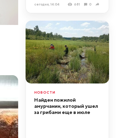
сегодня, 14:04
681
0
НОВОСТИ
Найден пожилой
амурчанин, который ушел
за грибами еще в июле