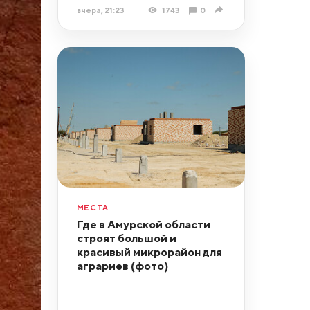
вчера, 21:23
1743
0
МЕСТА
Где в Амурской области
строят большой и
красивый микрорайон для
аграриев (фото)