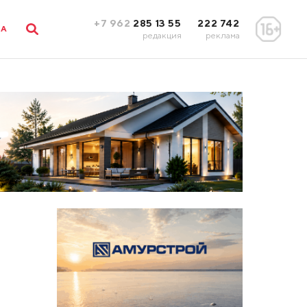
+7 962
285 13 55
222 742
ЛА
редакция
реклама