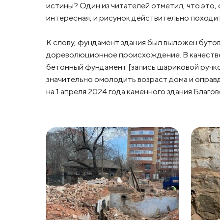
истины? Один из читателей отметил, что это,
интересная, и рисунок действительно походит 
К слову, фундамент здания был выложен буто
дореволюционное происхождение. В качестве 
бетонный фундамент [запись шариковой ручко
значительно омолодить возраст дома и оправ
на 1 апреля 2024 года каменного здания Благо