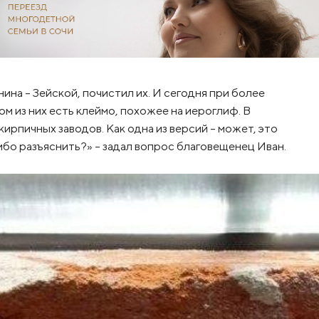
нина - Зейской, почистил их. И сегодня при более
м из них есть клеймо, похожее на иероглиф. В
ирпичных заводов. Как одна из версий - может, это
бо разъяснить?» - задал вопрос благовещенец Иван.