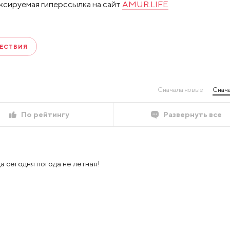
ксируемая гиперссылка на сайт
AMUR.LIFE
ЕСТВИЯ
Сначала новые
Снача
По рейтингу
Развернуть все
а сегодня погода не летная!