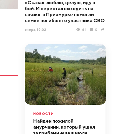
«Сказал: люблю, целую, иду в
бой. И перестал выходить на
связь»: в Приамурье помогли
семье погибшего участника СВО
вчера, 19:02
61
0
НОВОСТИ
Найден пожилой
амурчанин, который ушел
за грибами еще в июле