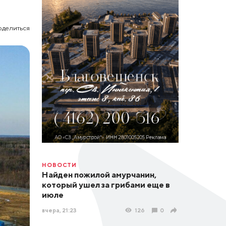
оделиться
НОВОСТИ
Найден пожилой амурчанин,
который ушел за грибами еще в
июле
вчера, 21:23
126
0