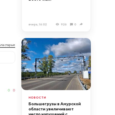
вчера, 16:02
926
0
ла старые
0
0
НОВОСТИ
Большегрузы в Амурской
области увеличивают
число нарушений с