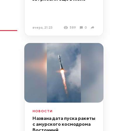
вчера, 21:23
589
0
НОВОСТИ
Названа дата пуска ракеты
с амурского космодрома
Восточный