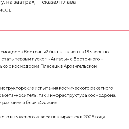
, на завтра», — сказал глава
сов.
смодрома Восточный был назначен на 18 часов по
л стать первым пуском «Ангары» с Восточного –
лько с космодрома Плесецк в Архангельской
онструкторские испытания космического ракетного
 ракета-носитель, так и инфраструктура космодрома.
н разгонный блок «Орион».
ого и тяжелого класса планируется в 2025 году.