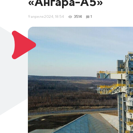
«Ангара-А5»
9 апреля 2024, 18:54
3514
1