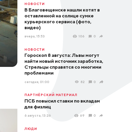
НОВОСТИ
В Благовещенске нашли котят в
оставленной на солнце сумке
курьерского сервиса (фото,
видео)
вчера, 15:53
106
0
НОВОСТИ
Гороскоп 8 августа: Львы могут
найти новый источник заработка,
Стрельцы справятся со многими
проблемами
сегодня, 01:00
82
0
ПАРТНЁРСКИЙ МАТЕРИАЛ
ПСБ повысил ставки по вкладам
для физлиц
6 августа, 13:26
69
0
ЛЮДИ