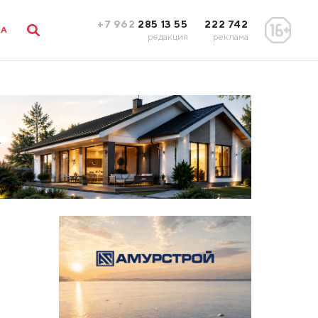
+7 962
285 13 55
222 742
ЛА
редакция
реклама