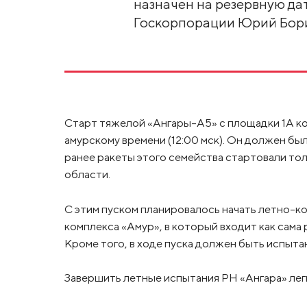
назначен на резервную дату
Госкорпорации Юрий Бори
Старт тяжелой «Ангары-А5» с площадки 1А ко
амурскому времени (12:00 мск). Он должен бы
ранее ракеты этого семейства стартовали то
области.
С этим пуском планировалось начать летно-к
комплекса «Амур», в который входит как сама
Кроме того, в ходе пуска должен быть испыта
Завершить летные испытания РН «Ангара» легк