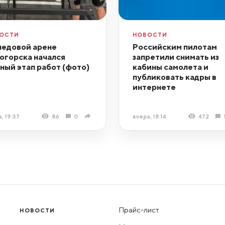
ОСТИ
НОВОСТИ
ледовой арене
Российским пилотам
огорска начался
запретили снимать из
ный этап работ (фото)
кабины самолета и
публиковать кадры в
интернете
, 19:37
86
0
вчера, 18:14
472
Прайс-лист
НОВОСТИ