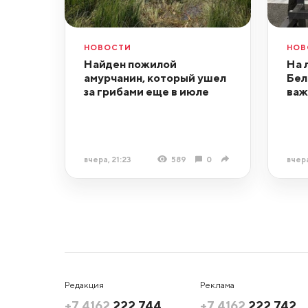
НОВОСТИ
НОВ
Найден пожилой
На 
амурчанин, который ушел
Бел
за грибами еще в июле
важ
вчера, 21:23
589
0
вчера
Редакция
Реклама
+7 4162
222 744
+7 4162
222 742