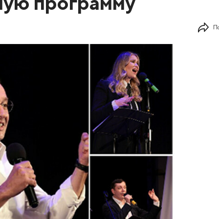
ную программу
П