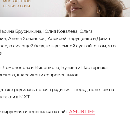
арина Брусникина, Юлия Ковалева, Ольга
ин, Алёна Хованская, Алексей Варущенко и Данил
осе, о сияющей бездне над земной суетой, о том, что
е.
 Ломоносова и Высоцкого, Бунина и Пастернака,
дского, классиков и современников.
да же родилась новая традиция – перед полётом на
ктакли в МХТ.
ксируемая гиперссылка на сайт
AMUR.LIFE