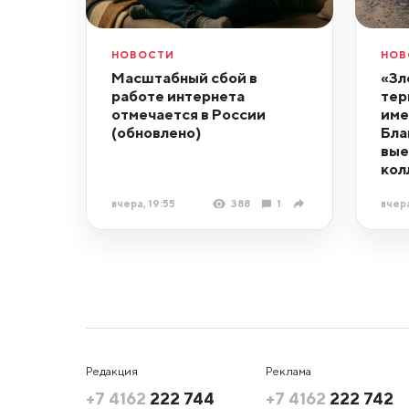
НОВОСТИ
НОВ
Масштабный сбой в
«Зл
работе интернета
тер
отмечается в России
име
(обновлено)
Бла
вые
кол
вчера, 19:55
388
1
вчера
Редакция
Реклама
+7 4162
222 744
+7 4162
222 742