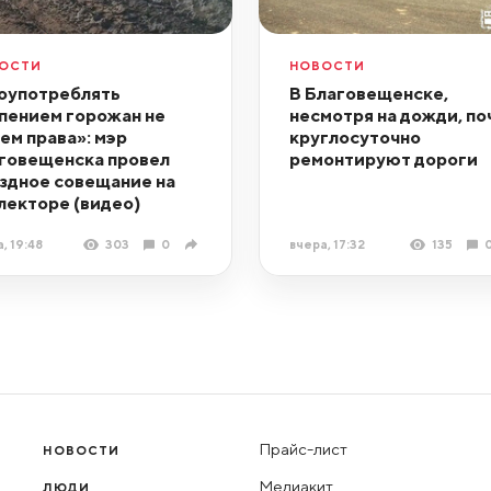
ОСТИ
НОВОСТИ
оупотреблять
В Благовещенске,
пением горожан не
несмотря на дожди, по
ем права»: мэр
круглосуточно
говещенска провел
ремонтируют дороги
здное совещание на
лекторе (видео)
, 19:48
303
0
вчера, 17:32
135
Прайс-лист
НОВОСТИ
Медиакит
ЛЮДИ