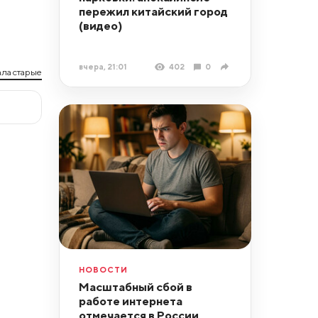
пережил китайский город
(видео)
вчера, 21:01
402
0
ла старые
НОВОСТИ
Масштабный сбой в
работе интернета
отмечается в России