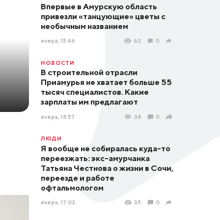
Впервые в Амурскую область
привезли «танцующие» цветы с
необычным названием
вчера, 15:46
62
0
НОВОСТИ
В строительной отрасли
Приамурья не хватает больше 55
тысяч специалистов. Какие
зарплаты им предлагают
вчера, 18:57
38
0
ЛЮДИ
Я вообще не собиралась куда-то
переезжать: экс-амурчанка
Татьяна Честнова о жизни в Сочи,
переезде и работе
офтальмологом
вчера, 17:02
35
0