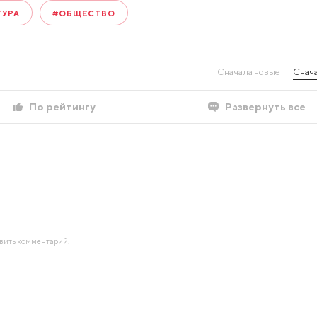
ТУРА
#ОБЩЕСТВО
Сначала новые
Снача
По рейтингу
Развернуть все
авить комментарий.