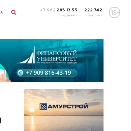
+7 962
285 13 55
222 742
ЛА
редакция
реклама
й