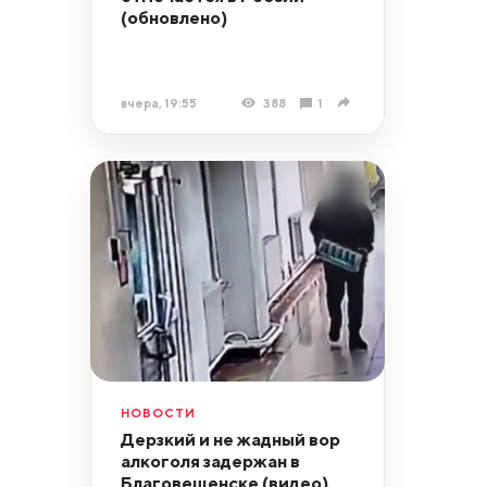
(обновлено)
вчера, 19:55
388
1
НОВОСТИ
Дерзкий и не жадный вор
алкоголя задержан в
Благовещенске (видео)