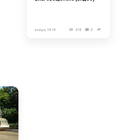
вчера, 18:18
318
0