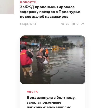
НОВОСТИ
ЗабЖД прокомментировала
задержку поездов в Приамурье
после жалоб пассажиров
вчера, 17:14
22
0
МЕСТА
Вода хлынула в больницу,
залила подземные
парковки: апокалипсис