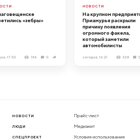
ОСТИ
НОВОСТИ
лаговещенске
На крупном предприят
ветились «зебры»
Приамурья раскрыли
причину появления
огромного факела,
который заметили
автомобилисты
ня, 17:03
186
0
сегодня, 16:21
338
Прайс-лист
НОВОСТИ
Медиакит
ЛЮДИ
Условия использования
СПЕЦПРОЕКТ