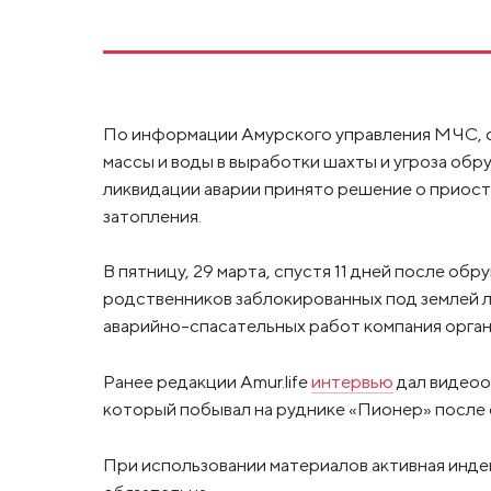
По информации Амурского управления МЧС, с
массы и воды в выработки шахты и угроза обру
ликвидации аварии принято решение о приост
затопления.
В пятницу, 29 марта, спустя 11 дней после об
родственников заблокированных под землей
аварийно-спасательных работ компания орган
Ранее редакции Amur.life
интервью
дал видеоо
который побывал на руднике «Пионер» после 
При использовании материалов активная инде