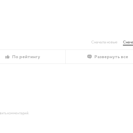
Сначала новые
Снача
По рейтингу
Развернуть все
авить комментарий.