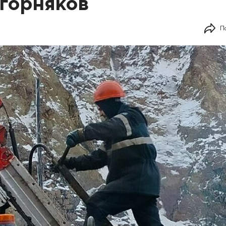
горняков
П