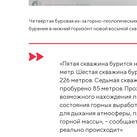
Четвертая буровая из-за горно-геологических
бурение в нижний горизонт новой восьмой скв
«Пятая скважина бурится н
метр. Шестая скважина бур
226 метров. Седьмая скваж
пробурено 85 метров. Про
возможного нахождения л
состояния горных выработ
для дыхания атмосферы, п
горной массы», – сообщае
реально происходит».