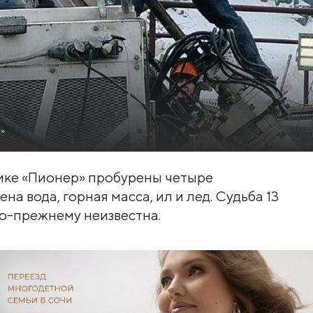
т»
ике «Пионер» пробурены четыре
на вода, горная масса, ил и лед. Судьба 13
по-прежнему неизвестна.