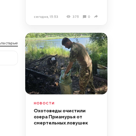
сегодня, 15:53
375
0
ла старые
НОВОСТИ
Охотоведы очистили
озера Приамурья от
смертельных ловушек