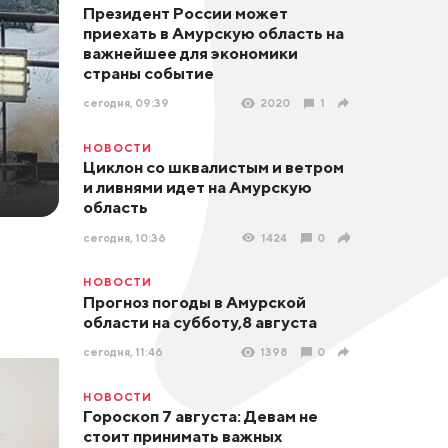
Президент России может
приехать в Амурскую область на
важнейшее для экономики
страны событие
сегодня, 09:39
2020
1
НОВОСТИ
Циклон со шквалистым и ветром
и ливнями идет на Амурскую
область
сегодня, 10:36
1424
0
НОВОСТИ
Прогноз погоды в Амурской
области на субботу,8 августа
сегодня, 11:46
1398
0
НОВОСТИ
Гороскоп 7 августа: Девам не
стоит принимать важных