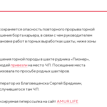
охраняется опасность повторного прорыва горной
шения борта карьера, в связи с чем руководителем
ановке работ в горных выработках шахты, ниже зоны
рушения горной породы в шахте рудника «Пионер»,
 людей
привезли
на место ЧП. Посещение места
изовала по просьбе родных шахтёров.
ператор из Благовещенска Сергей Бредихин,
случившегося там ЧП.
ксируемая гиперссылка на сайт
AMUR.LIFE