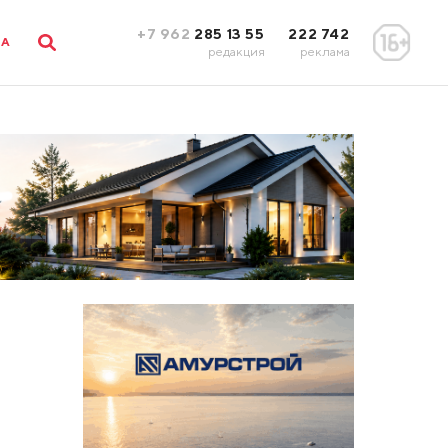
+7 962
285 13 55
222 742
ЛА
редакция
реклама