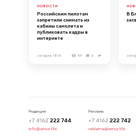
НОВОСТИ
НОВ
Российским пилотам
В Б
запретили снимать из
зас
кабины самолета и
публиковать кадры в
интернете
сегодня, 18:14
59
0
сегод
Редакция
Реклама
+7 4162
222 744
+7 4162
222 742
info@amur.life
reklama@amur.life