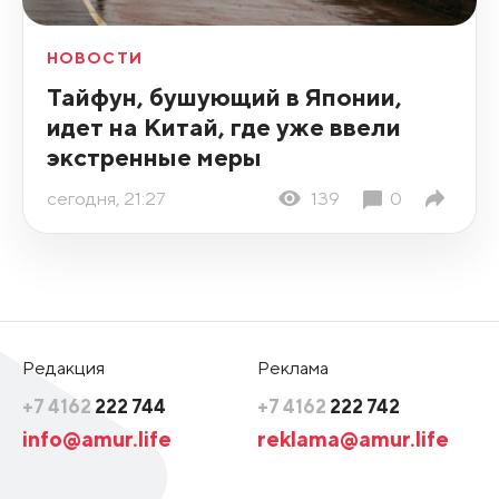
НОВОСТИ
Тайфун, бушующий в Японии,
идет на Китай, где уже ввели
экстренные меры
сегодня, 21:27
139
0
Редакция
Реклама
+7 4162
222 744
+7 4162
222 742
info@amur.life
reklama@amur.life