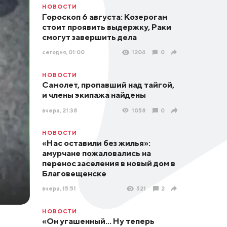
НОВОСТИ
Гороскоп 6 августа: Козерогам
стоит проявить выдержку, Раки
смогут завершить дела
сегодня, 01:00
1204
0
НОВОСТИ
Самолет, пропавший над тайгой,
и члены экипажа найдены
вчера, 21:38
1058
0
НОВОСТИ
«Нас оставили без жилья»:
амурчане пожаловались на
перенос заселения в новый дом в
Благовещенске
вчера, 15:51
521
2
НОВОСТИ
«Он угашенный... Ну теперь