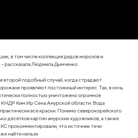
ек, в том числе коллекция дедов морозов и
, - рассказала Людмила Дымченко.
уже второй подобный случай, когда страдают
орожане проявляют постоянный интерес. Так, в ночь
рактически полностью уничтожено огромное
 КНДР Ким Ир Сена Амурской области. Вода
 практически все краски. Помимо северокорейского
ко десятков картин амурских художников, а также
 АКС прокомментировали, что источник течи
же найти нельзя.