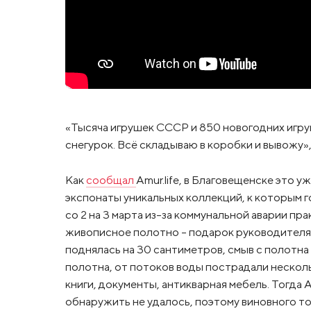
«Тысяча игрушек СССР и 850 новогодних игруш
снегурок. Всё складываю в коробки и вывожу»
Как
сообщал
Amur.life, в Благовещенске это 
экспонаты уникальных коллекций, к которым г
со 2 на 3 марта из-за коммунальной аварии п
живописное полотно – подарок руководителя
поднялась на 30 сантиметров, смыв с полотна
полотна, от потоков воды пострадали несколь
книги, документы, антикварная мебель. Тогда
обнаружить не удалось, поэтому виновного то