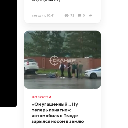
сегодня, 10:41
72
0
НОВОСТИ
«Он угашенный... Ну
теперь понятно»:
автомобиль в Тынде
зарылся носом в землю