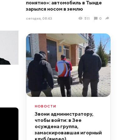
понятно»: автомобиль в Тынде
зарылся носом в землю
сегодня, 08:43
511
0
НОВОСТИ
Звони администратору,
чтобы войти: в Зее
осуждена группа,
замаскировавшая игорный
клуб (видео)