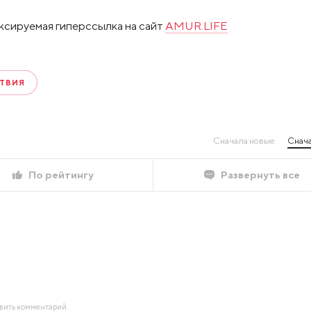
ксируемая гиперссылка на сайт
AMUR.LIFE
ТВИЯ
Сначала новые
Снача
По рейтингу
Развернуть все
авить комментарий.