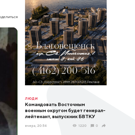
оделиться
ЛЮДИ
Командовать Восточным
военным округом будет генерал-
лейтенант, выпускник БВТКУ
вчера, 20:54
1220
0