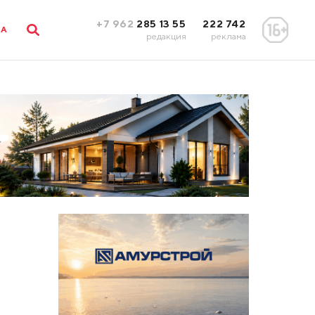
+7 962
285 13 55
222 742
ЛА
редакция
реклама