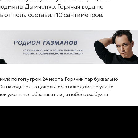
юдмилы Дымченко. Горячая вода не
ь от пола составил 10 сантиметров.
ла потоп утром 24 марта. Горячий пар буквально
 Он находится на цокольном этаже дома по улице
к уже начал обваливаться, а мебель разбухла.