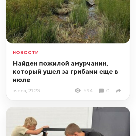
НОВОСТИ
Найден пожилой амурчанин,
который ушел за грибами еще в
июле
вчера, 21:23
594
0