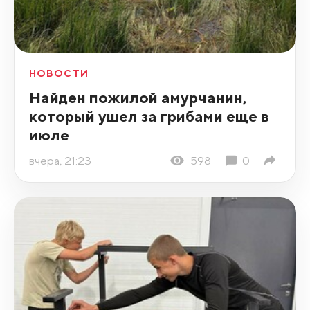
НОВОСТИ
Найден пожилой амурчанин,
который ушел за грибами еще в
июле
вчера, 21:23
598
0