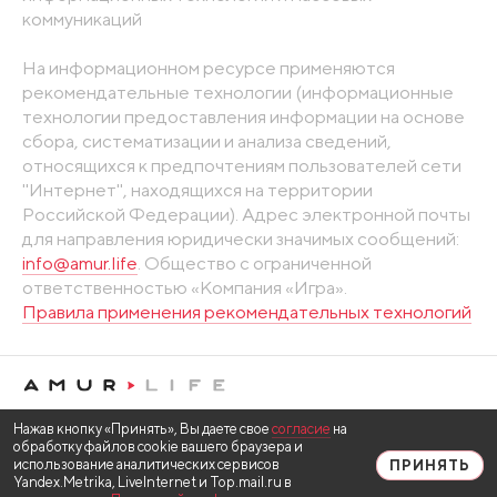
коммуникаций
На информационном ресурсе применяются
рекомендательные технологии (информационные
технологии предоставления информации на основе
сбора, систематизации и анализа сведений,
относящихся к предпочтениям пользователей сети
"Интернет", находящихся на территории
Российской Федерации). Адрес электронной почты
для направления юридически значимых сообщений:
info@amur.life
. Общество с ограниченной
ответственностью «Компания «Игра».
Правила применения рекомендательных технологий
Нажав кнопку «Принять», Вы даете свое
согласие
на
обработку файлов cookie вашего браузера и
использование аналитических сервисов
ПРИНЯТЬ
Yandex.Metrika, LiveInternet и Top.mail.ru в