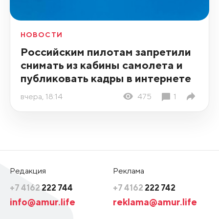
НОВОСТИ
Российским пилотам запретили
снимать из кабины самолета и
публиковать кадры в интернете
вчера, 18:14
475
1
Редакция
Реклама
+7 4162
222 744
+7 4162
222 742
info@amur.life
reklama@amur.life