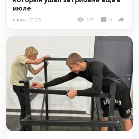
июле
вчера, 21:23
591
0