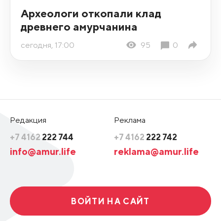
Археологи откопали клад
древнего амурчанина
сегодня, 17:00
95
0
Редакция
Реклама
+7 4162
222 744
+7 4162
222 742
info@amur.life
reklama@amur.life
ВОЙТИ НА САЙТ