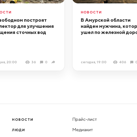
ОСТИ
НОВОСТИ
вободном построят
В Амурской области
лектор для улучшения
найден мужчина, кото
щения сточных вод
ушел по железной дор
ня, 20:00
36
0
сегодня, 19:00
406
Прайс-лист
НОВОСТИ
Медиакит
ЛЮДИ