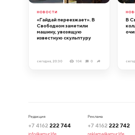
НОВОСТИ
НОВ
«Гайдай переезжает». В
В С
Свободном заметили
кол
машину, увозящую
очи
известную скульптуру
сегодня, 20:30
104
0
сегод
Редакция
Реклама
+7 4162
222 744
+7 4162
222 742
info@amur.life
reklama@amur.life