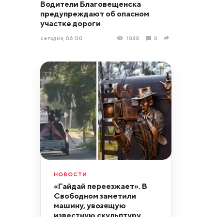
Водители Благовещенска
предупреждают об опасном
участке дороги
сегодня, 06:00
1048
0
НОВОСТИ
«Гайдай переезжает». В
Свободном заметили
машину, увозящую
известную скульптуру