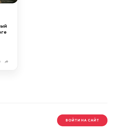
рый
оге
0
ВОЙТИ НА САЙТ