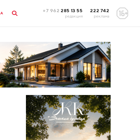
+7 962
285 13 55
222 742
ЛА
редакция
реклама