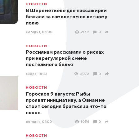
НОВОСТИ
В Шереметьеве две пассажирки
бежали за самолетом по летному
полю
сегодня, 08:00
2159
0
НОВОСТИ
Россиянам рассказали о рисках
при нерегулярной смене
постельного белья
вчера, 16:23
2072
0
НОВОСТИ
Гороскоп 9 августа: Рыбы
проявят инициативу, а Овнам не
стоит сегодня браться за что-то
новое
сегодня, 01:00
1054
0
НОВОСТИ