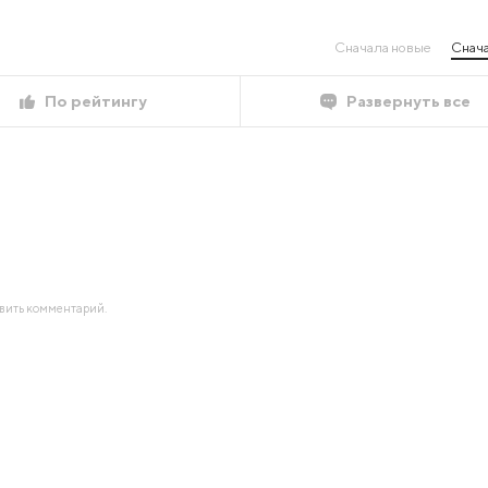
Сначала новые
Снача
По рейтингу
Развернуть все
авить комментарий.