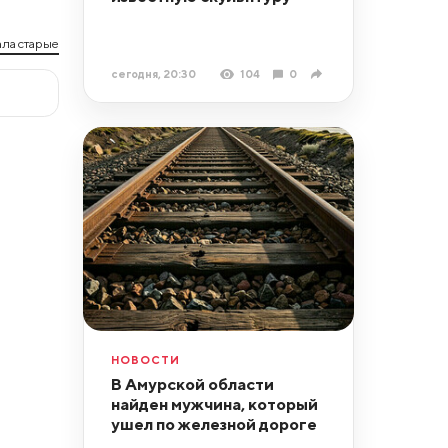
ла старые
сегодня, 20:30
104
0
НОВОСТИ
В Амурской области
найден мужчина, который
ушел по железной дороге