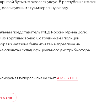
крытой бутылке оказался уксус. В республике изъяли
, реализующим эту минеральную воду,
иальный представитель МВД России Ирина Волк,
й из торговых точек. Сотрудниками полиции
а из магазина была изъята и направлена на
кже опечатан склад официального дистрибьютора
ксируемая гиперссылка на сайт
AMUR.LIFE
РГОВЛЯ