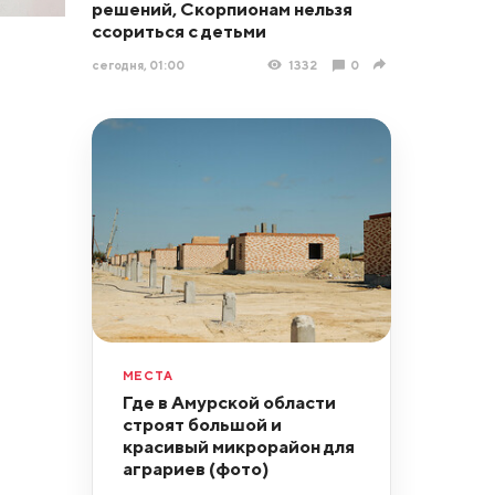
решений, Скорпионам нельзя
ссориться с детьми
сегодня, 01:00
1332
0
МЕСТА
Где в Амурской области
строят большой и
красивый микрорайон для
аграриев (фото)