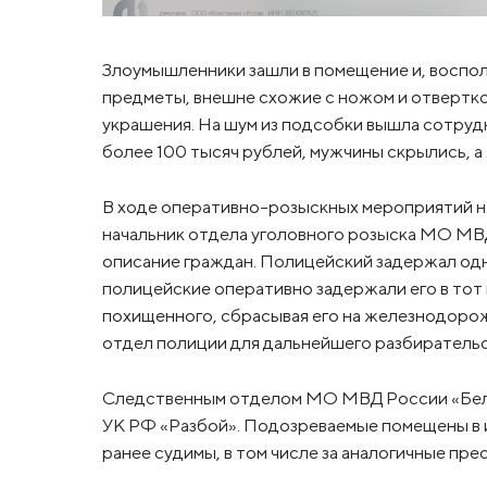
Злоумышленники зашли в помещение и, воспол
предметы, внешне схожие с ножом и отвертко
украшения. На шум из подсобки вышла сотруд
более 100 тысяч рублей, мужчины скрылись, 
В ходе оперативно-розыскных мероприятий н
начальник отдела уголовного розыска МО МВ
описание граждан. Полицейский задержал одн
полицейские оперативно задержали его в тот 
похищенного, сбрасывая его на железнодоро
отдел полиции для дальнейшего разбирательс
Следственным отделом МО МВД России «Белого
УК РФ «Разбой». Подозреваемые помещены в 
ранее судимы, в том числе за аналогичные пре