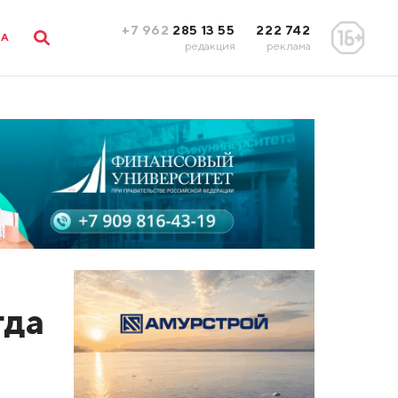
+7 962
285 13 55
222 742
ЛА
редакция
реклама
гда