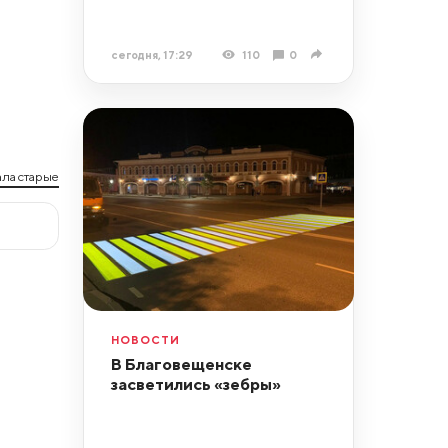
сегодня, 17:29
110
0
ла старые
НОВОСТИ
В Благовещенске
засветились «зебры»