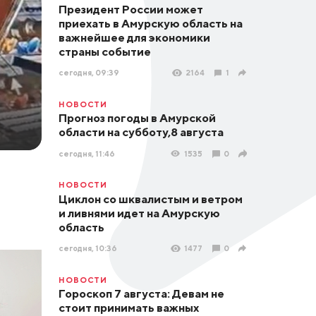
Президент России может
приехать в Амурскую область на
важнейшее для экономики
страны событие
сегодня, 09:39
2164
1
НОВОСТИ
Прогноз погоды в Амурской
области на субботу,8 августа
сегодня, 11:46
1535
0
НОВОСТИ
Циклон со шквалистым и ветром
и ливнями идет на Амурскую
область
сегодня, 10:36
1477
0
НОВОСТИ
Гороскоп 7 августа: Девам не
стоит принимать важных