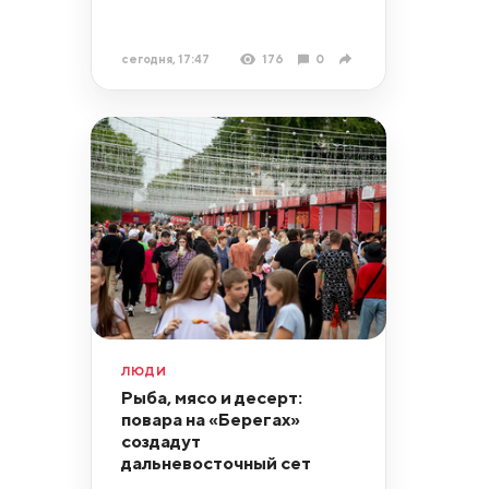
сегодня, 17:47
176
0
ЛЮДИ
Рыба, мясо и десерт:
повара на «Берегах»
создадут
дальневосточный сет