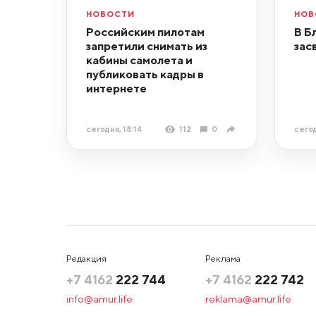
НОВОСТИ
НОВ
Российским пилотам
В Б
запретили снимать из
зас
кабины самолета и
публиковать кадры в
интернете
сегодня, 18:14
112
0
сегод
Редакция
Реклама
+7 4162
222 744
+7 4162
222 742
info@amur.life
reklama@amur.life