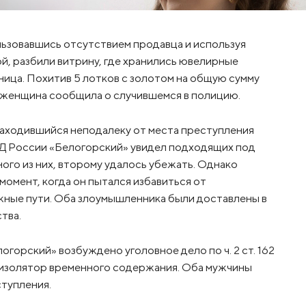
ьзовавшись отсутствием продавца и используя
й, разбили витрину, где хранились ювелирные
ница. Похитив 5 лотков с золотом на общую сумму
а женщина сообщила о случившемся в полицию.
аходившийся неподалеку от места преступления
Д России «Белогорский» увидел подходящих под
ого из них, второму удалось убежать. Однако
момент, когда он пытался избавиться от
жные пути. Оба злоумышленника были доставлены в
тва.
рский» возбуждено уголовное дело по ч. 2 ст. 162
изолятор временного содержания. Оба мужчины
ступления.