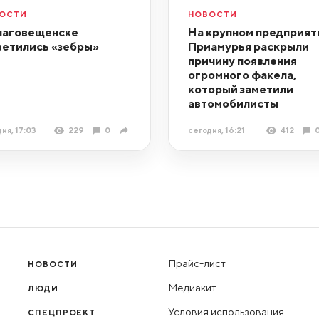
ОСТИ
НОВОСТИ
лаговещенске
На крупном предприят
ветились «зебры»
Приамурья раскрыли
причину появления
огромного факела,
который заметили
автомобилисты
ня, 17:03
229
0
сегодня, 16:21
412
Прайс-лист
НОВОСТИ
Медиакит
ЛЮДИ
Условия использования
СПЕЦПРОЕКТ