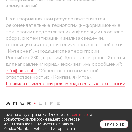
коммуникаций
На информационном ресурсе применяются
рекомендательные технологии (информационные
технологии предоставления информации на основе
сбора, систематизации и анализа сведений,
относящихся к предпочтениям пользователей сети
"Интернет", находящихся на территории
Российской Федерации). Адрес электронной почты
для направления юридически значимых сообщений:
info@amur.life
. Общество с ограниченной
ответственностью «Компания «Игра».
Правила применения рекомендательных технологий
Нажав кнопку «Принять», Вы даете свое
согласие
на
обработку файлов cookie вашего браузера и
использование аналитических сервисов
ПРИНЯТЬ
Yandex.Metrika, LiveInternet и Top.mail.ru в