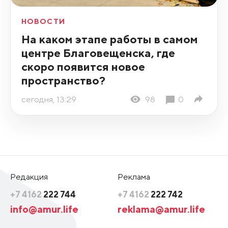
НОВОСТИ
На каком этапе работы в самом
центре Благовещенска, где
скоро появится новое
пространство?
сегодня, 13:29
98
0
Редакция
Реклама
+7 4162
222 744
+7 4162
222 742
info@amur.life
reklama@amur.life