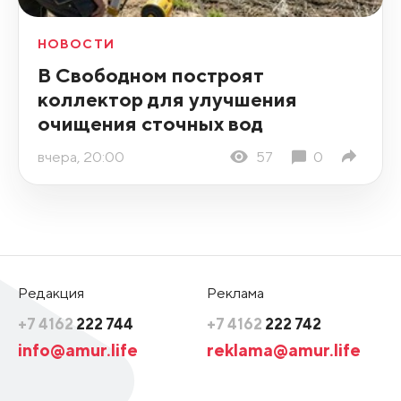
НОВОСТИ
В Свободном построят
коллектор для улучшения
очищения сточных вод
вчера, 20:00
57
0
Редакция
Реклама
+7 4162
222 744
+7 4162
222 742
info@amur.life
reklama@amur.life