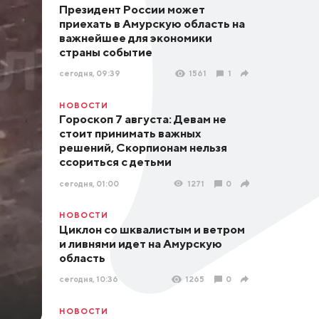
Президент России может
приехать в Амурскую область на
важнейшее для экономики
страны событие
сегодня, 09:39
1561
1
НОВОСТИ
Гороскоп 7 августа: Девам не
стоит принимать важных
решений, Скорпионам нельзя
ссориться с детьми
сегодня, 01:00
1271
0
НОВОСТИ
Циклон со шквалистым и ветром
и ливнями идет на Амурскую
область
сегодня, 10:36
1265
0
НОВОСТИ