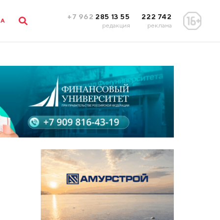
+7 962
285 13 55
222 742
ЛА
редакция
реклама