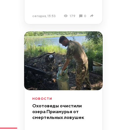
сегодня, 15:53
179
0
НОВОСТИ
Охотоведы очистили
озера Приамурья от
смертельных ловушек