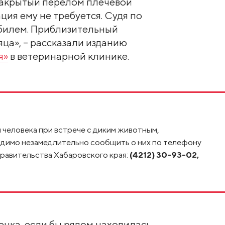
 закрытый перелом плечевой
ция ему не требуется. Судя по
обилем. Приблизительный
яца», – рассказали изданию
я»
в ветеринарной клинике.
человека при встрече с диким животным,
одимо незамедлительно сообщить о них по телефону
 правительства Хабаровского края:
(4212) 30-93-02,
нка, если бы рядом находилась