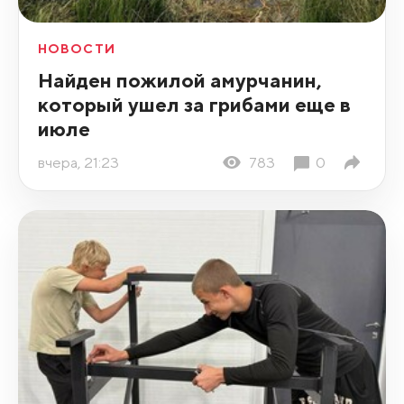
НОВОСТИ
Найден пожилой амурчанин,
который ушел за грибами еще в
июле
вчера, 21:23
783
0