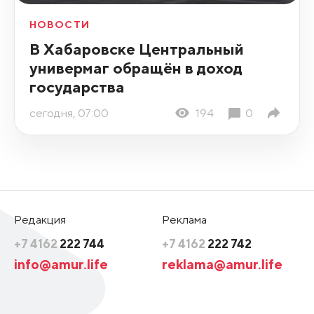
НОВОСТИ
В Хабаровске Центральный
универмаг обращён в доход
государства
сегодня, 07:00
194
0
Редакция
Реклама
+7 4162
222 744
+7 4162
222 742
info@amur.life
reklama@amur.life