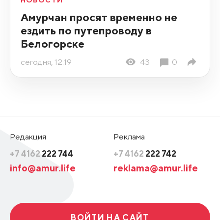
НОВОСТИ
Амурчан просят временно не
ездить по путепроводу в
Белогорске
сегодня, 12:19
43
0
Редакция
Реклама
+7 4162
222 744
+7 4162
222 742
info@amur.life
reklama@amur.life
ВОЙТИ НА САЙТ