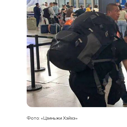
Фото: «Цзиньжи Хэйхэ»