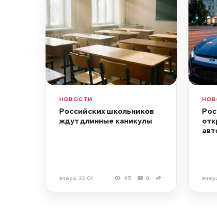
НОВОСТИ
НОВ
Российских школьников
Рос
ждут длинные каникулы
отк
авт
вчера, 23:01
95
0
вчера