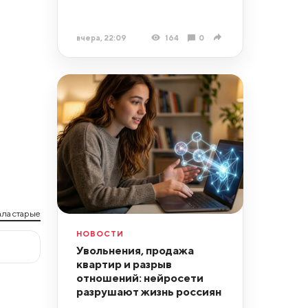
вчера, 22:09
164
0
ла старые
НОВОСТИ
Увольнения, продажа
квартир и разрыв
отношений: нейросети
разрушают жизнь россиян