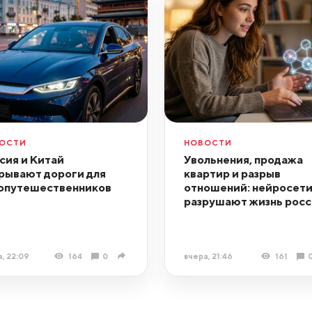
ОСТИ
НОВОСТИ
сия и Китай
Увольнения, продажа
рывают дороги для
квартир и разрыв
опутешественников
отношений: нейросет
разрушают жизнь росс
, 22:09
164
0
вчера, 21:46
161