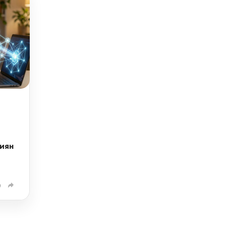
и
иян
0