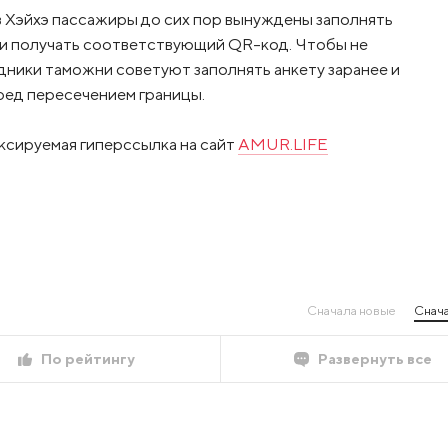
з Хэйхэ пассажиры до сих пор вынуждены заполнять
 и получать соответствующий QR-код. Чтобы не
дники таможни советуют заполнять анкету заранее и
ред пересечением границы.
ксируемая гиперссылка на сайт
AMUR.LIFE
Сначала новые
Снача
По рейтингу
Развернуть все