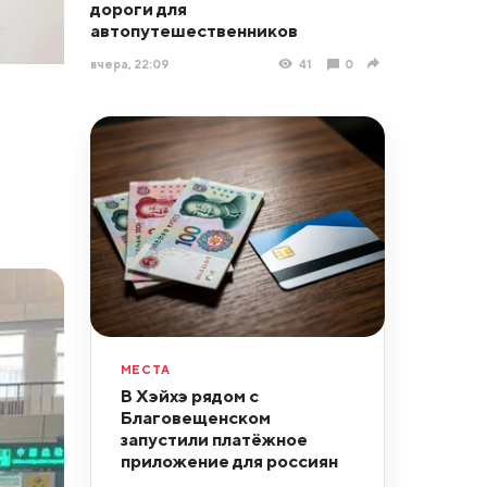
дороги для
автопутешественников
вчера, 22:09
41
0
МЕСТА
В Хэйхэ рядом с
Благовещенском
запустили платёжное
приложение для россиян