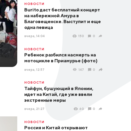
НОВОСТИ
Burito даст бесплатный концерт
на набережной Амура в
Благовещенске. Выступит и еще
одна певица
вчера, 14:04
150
0
НОВОСТИ
Ребенок разбился насмерть на
мотоцикле в Приамурье (фото)
вчера, 12:57
147
0
НОВОСТИ
Тайфун, бушующий в Японии,
идет на Китай, где уже ввели
экстренные меры
вчера, 21:27
60
0
НОВОСТИ
Россия и Китай открывают