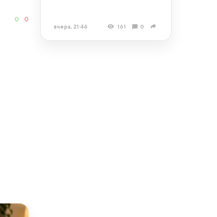
0
0
вчера, 21:46
161
0