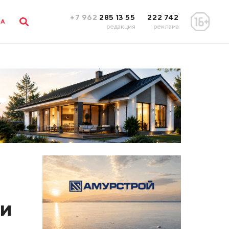
+7 962
285 13 55
222 742
ЛА
редакция
реклама
 и