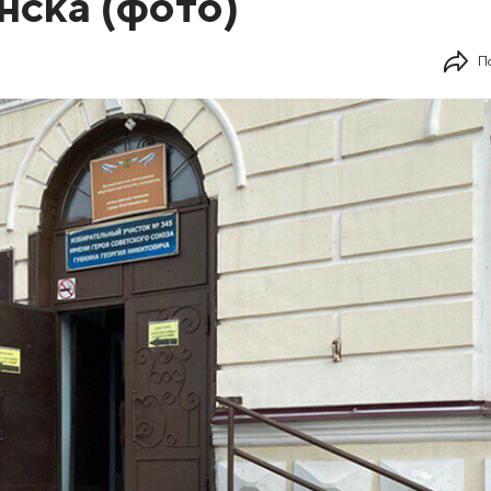
ска (фото)
П