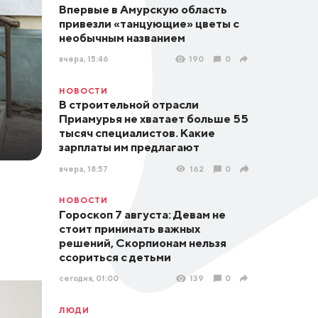
Впервые в Амурскую область
привезли «танцующие» цветы с
необычным названием
вчера, 15:46
190
0
НОВОСТИ
В строительной отрасли
Приамурья не хватает больше 55
тысяч специалистов. Какие
зарплаты им предлагают
вчера, 18:57
162
0
НОВОСТИ
Гороскоп 7 августа: Девам не
стоит принимать важных
решений, Скорпионам нельзя
ссориться с детьми
сегодня, 01:00
139
0
ЛЮДИ