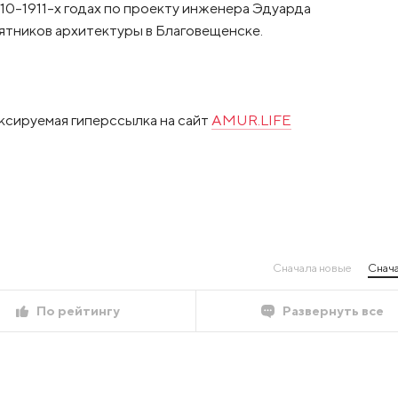
10-1911-х годах по проекту инженера Эдуарда
ятников архитектуры в Благовещенске.
ксируемая гиперссылка на сайт
AMUR.LIFE
Сначала новые
Снача
По рейтингу
Развернуть все