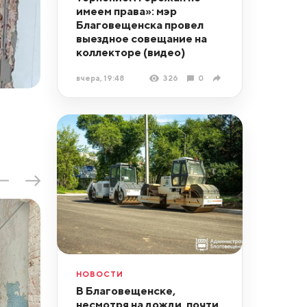
имеем права»: мэр
Благовещенска провел
выездное совещание на
коллекторе (видео)
вчера, 19:48
326
0
НОВОСТИ
В Благовещенске,
несмотря на дожди, почти