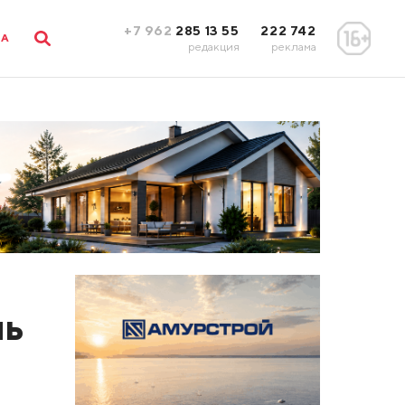
+7 962
285 13 55
222 742
ЛА
редакция
реклама
ль