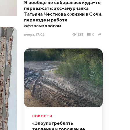
Я вообще не собиралась куда-то
переезжать: экс-амурчанка
Татьяна Честнова о жизни в Сочи,
переезде и работе
офтальмологом
вчера, 17:02
135
0
НОВОСТИ
«Злоупотреблять
терпением горожан не