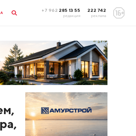
+7 962
285 13 55
222 742
ЛА
редакция
реклама
ем,
ра,