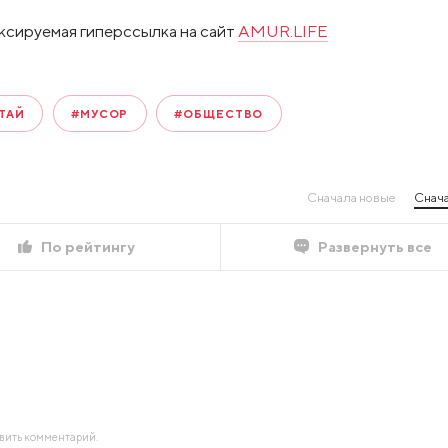
ксируемая гиперссылка на сайт
AMUR.LIFE
ТАЙ
#МУСОР
#ОБЩЕСТВО
Сначала новые
Снача
По рейтингу
Развернуть все
авить комментарий.