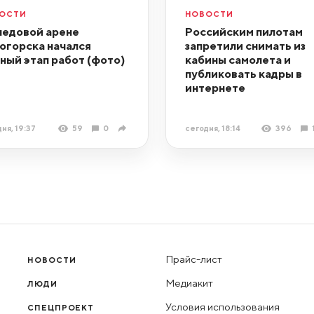
ОСТИ
НОВОСТИ
ледовой арене
Российским пилотам
огорска начался
запретили снимать из
ный этап работ (фото)
кабины самолета и
публиковать кадры в
интернете
ня, 19:37
59
0
сегодня, 18:14
396
Прайс-лист
НОВОСТИ
Медиакит
ЛЮДИ
Условия использования
СПЕЦПРОЕКТ