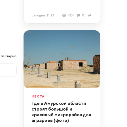
сегодня, 21:23
424
0
ла старые
МЕСТА
Где в Амурской области
строят большой и
красивый микрорайон для
аграриев (фото)