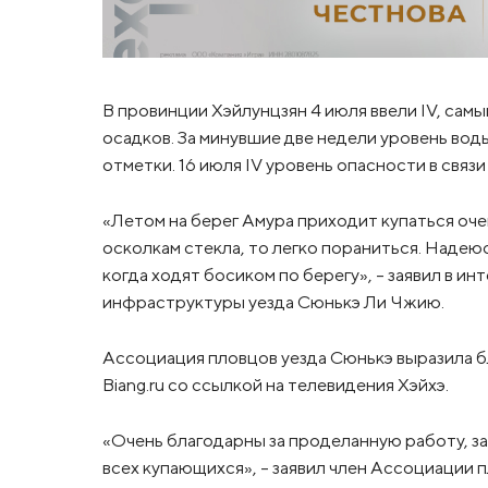
В провинции Хэйлунцзян 4 июля ввели IV, самы
осадков. За минувшие две недели уровень вод
отметки. 16 июля IV уровень опасности в связ
«Летом на берег Амура приходит купаться оче
осколкам стекла, то легко пораниться. Надею
когда ходят босиком по берегу», – заявил в и
инфраструктуры уезда Сюнькэ Ли Чжию.
Ассоциация пловцов уезда Сюнькэ выразила б
Biang.ru со ссылкой на телевидения Хэйхэ.
«Очень благодарны за проделанную работу, за 
всех купающихся», – заявил член Ассоциации п