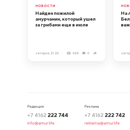
НОВОСТИ
НОВ
Найден пожилой
На 
амурчанин, который ушел
Бел
за грибами еще в июле
важ
сегодня, 21:23
424
0
сегод
Редакция
Реклама
+7 4162
222 744
+7 4162
222 742
info@amur.life
reklama@amur.life