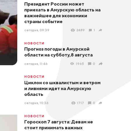
Президент России может
приехать в Амурскую область на
важнейшее для экономики
страны событие
сегодня, 09:39
2489
1
НОВОСТИ
Прогноз погоды в Амурской
области на субботу,8 августа
сегодня, 11:46
1965
0
НОВОСТИ
Циклон со шквалистым и ветром
и ливнями идет на Амурскую
область
сегодня, 10:36
1717
0
НОВОСТИ
Гороскоп 7 августа: Девам не
стоит принимать важных