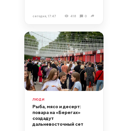
сегодня, 17:47
418
0
ЛЮДИ
Рыба, мясо и десерт:
повара на «Берегах»
создадут
дальневосточный сет