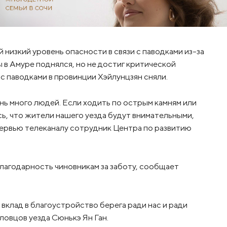
й низкий уровень опасности в связи с паводками из-за
ы в Амуре поднялся, но не достиг критической
и с паводками в провинции Хэйлунцзян сняли.
нь много людей. Если ходить по острым камням или
сь, что жители нашего уезда будут внимательными,
нтервью телеканалу сотрудник Центра по развитию
лагодарность чиновникам за заботу, сообщает
вклад в благоустройство берега ради нас и ради
ловцов уезда Сюнькэ Ян Ган.