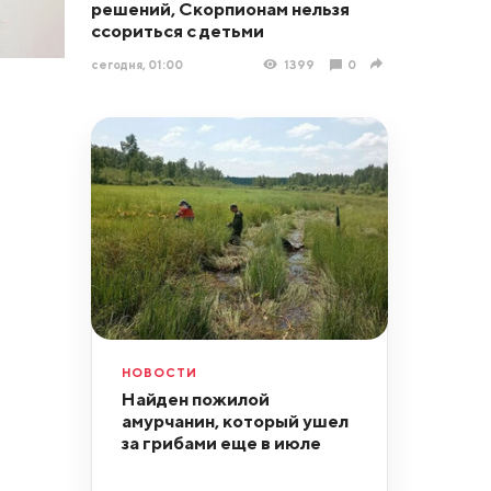
решений, Скорпионам нельзя
ссориться с детьми
сегодня, 01:00
1399
0
НОВОСТИ
Найден пожилой
амурчанин, который ушел
за грибами еще в июле