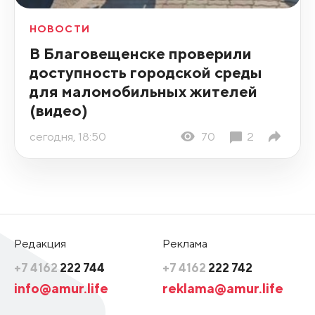
НОВОСТИ
В Благовещенске проверили
доступность городской среды
для маломобильных жителей
(видео)
сегодня, 18:50
70
2
Редакция
Реклама
+7 4162
222 744
+7 4162
222 742
info@amur.life
reklama@amur.life