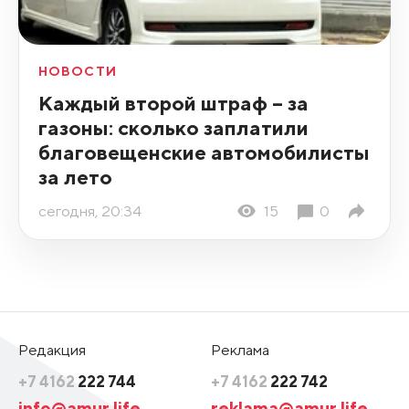
НОВОСТИ
Каждый второй штраф – за
газоны: сколько заплатили
благовещенские автомобилисты
за лето
сегодня, 20:34
15
0
Редакция
Реклама
+7 4162
222 744
+7 4162
222 742
info@amur.life
reklama@amur.life