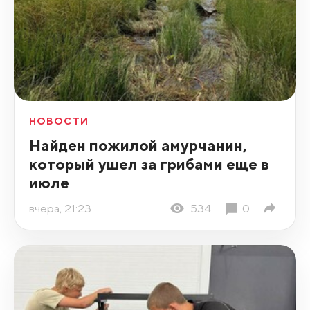
НОВОСТИ
Найден пожилой амурчанин,
который ушел за грибами еще в
июле
вчера, 21:23
534
0