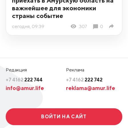
приехать в Амурскую область на
важнейшее для экономики
страны событие
сегодня, 09:39
307
0
Редакция
Реклама
+7 4162
222 744
+7 4162
222 742
info@amur.life
reklama@amur.life
ВОЙТИ НА САЙТ