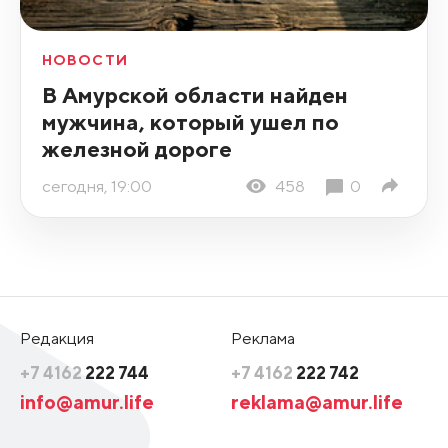
НОВОСТИ
В Амурской области найден
мужчина, который ушел по
железной дороге
сегодня, 19:00
458
0
Редакция
Реклама
+7 4162
222 744
+7 4162
222 742
info@amur.life
reklama@amur.life