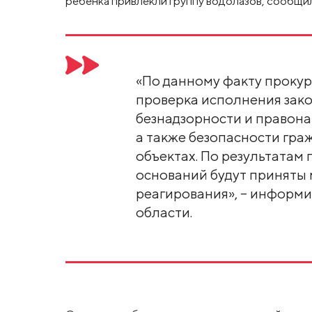
ребенка привлекли группу водолазов, сообщи
«По данному факту прокур
проверка исполнения зак
безнадзорности и правон
а также безопасности гра
объектах. По результатам
оснований будут приняты
реагирования», – информ
области.