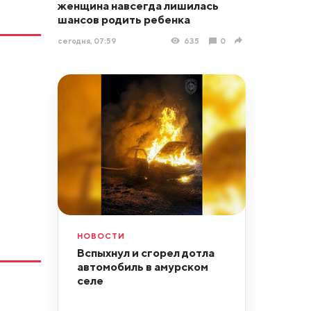
женщина навсегда лишилась
шансов родить ребенка
сегодня, 07:59
635
0
НОВОСТИ
Вспыхнул и сгорел дотла
автомобиль в амурском
селе