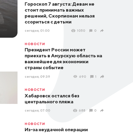
Гороскоп 7 августа: Девам не
стоит принимать важных
решений, Скорпионам нельзя
ссориться с детьми
сегодня, 01:00
1050
0
НОВОСТИ
Президент России может
приехать в Амурскую область на
важнейшее для экономики
страны событие
сегодня, 09:39
690
1
НОВОСТИ
Хабаровск остался без
центрального пляжа
сегодня, 07:00
688
0
НОВОСТИ
Из-за неудачной операции