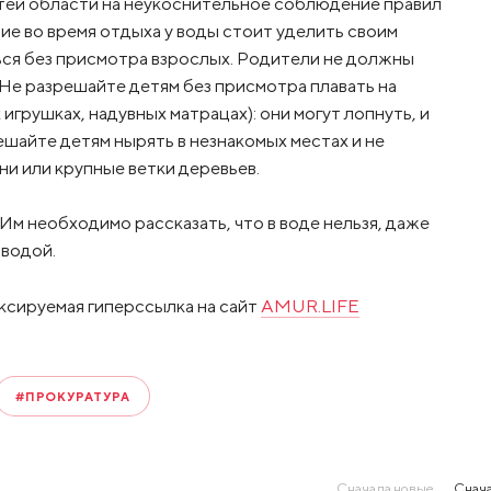
тей области на неукоснительное соблюдение правил
ие во время отдыха у воды стоит уделить своим
ься без присмотра взрослых. Родители не должны
 Не разрешайте детям без присмотра плавать на
игрушках, надувных матрацах): они могут лопнуть, и
ешайте детям нырять в незнакомых местах и не
ни или крупные ветки деревьев.
 Им необходимо рассказать, что в воде нельзя, даже
 водой.
ксируемая гиперссылка на сайт
AMUR.LIFE
#ПРОКУРАТУРА
Сначала новые
Снача