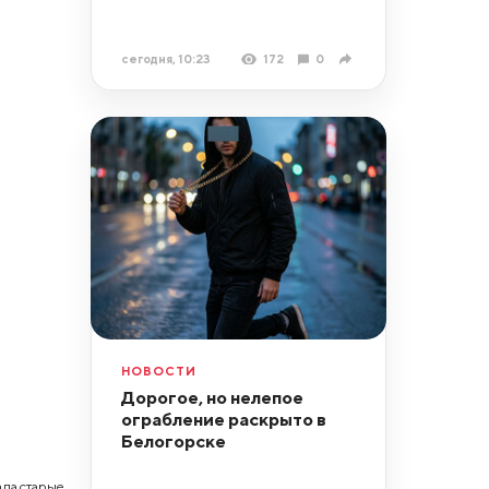
сегодня, 10:23
172
0
НОВОСТИ
Дорогое, но нелепое
ограбление раскрыто в
Белогорске
ла старые