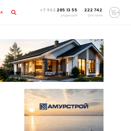
+7 962
285 13 55
222 742
ЛА
редакция
реклама