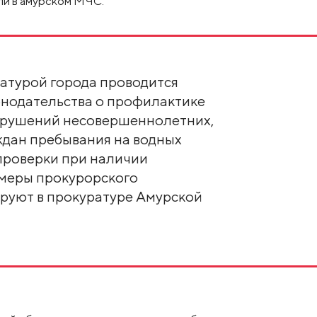
ли в амурском МЧС.
атурой города проводится
онодательства о профилактике
арушений несовершеннолетних,
ждан пребывания на водных
 проверки при наличии
 меры прокурорского
ируют в прокуратуре Амурской