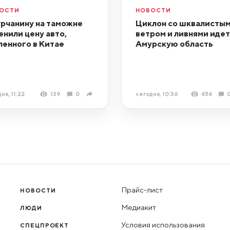
ОСТИ
НОВОСТИ
рчанину на таможне
Циклон со шквалистым
енили цену авто,
ветром и ливнями идет
ленного в Китае
Амурскую область
ня, 11:22
139
0
сегодня, 10:36
454
Прайс-лист
НОВОСТИ
Медиакит
ЛЮДИ
Условия использования
СПЕЦПРОЕКТ