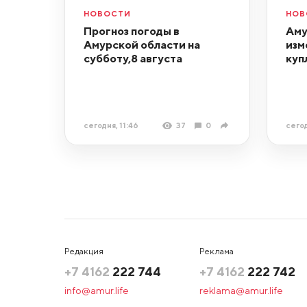
НОВОСТИ
НОВ
Прогноз погоды в
Аму
Амурской области на
изм
субботу,8 августа
куп
сегодня, 11:46
37
0
сегод
Редакция
Реклама
+7 4162
222 744
+7 4162
222 742
info@amur.life
reklama@amur.life