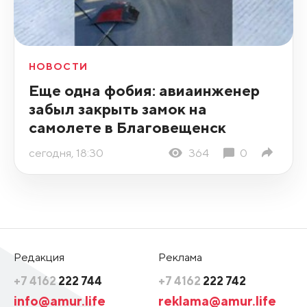
НОВОСТИ
Еще одна фобия: авиаинженер
забыл закрыть замок на
самолете в Благовещенск
сегодня, 18:30
364
0
Редакция
Реклама
+7 4162
222 744
+7 4162
222 742
info@amur.life
reklama@amur.life