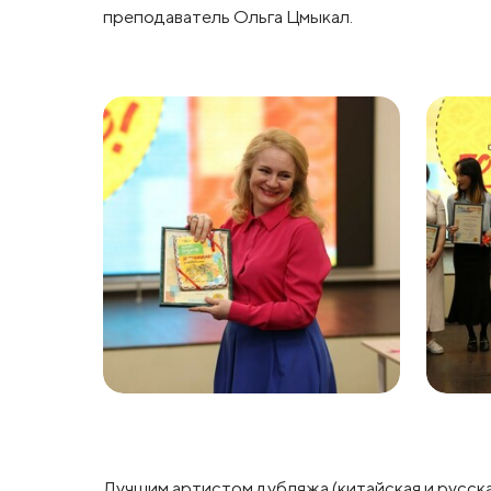
преподаватель Ольга Цмыкал.
Лучшим артистом дубляжа (китайская и русска