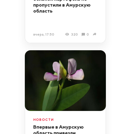
пропустили в Амурскую
область
вчера, 17:50
320
0
НОВОСТИ
Впервые в Амурскую
область привезли