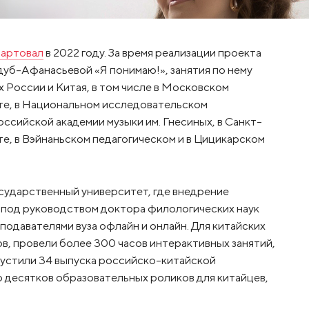
тартовал
в 2022 году. За время реализации проекта
уб-Афанасьевой «Я понимаю!», занятия по нему
 России и Китая, в том числе в Московском
те, в Национальном исследовательском
ссийской академии музыки им. Гнесиных, в Санкт-
, в Вэйнаньском педагогическом и в Цицикарском
сударственный университет, где внедрение
 под руководством доктора филологических наук
одавателями вуза офлайн и онлайн. Для китайских
в, провели более 300 часов интерактивных занятий,
пустили 34 выпуска российско-китайской
о десятков образовательных роликов для китайцев,