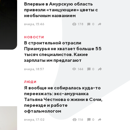
Впервые в Амурскую область
привезли «танцующие» цветы с
необычным названием
вчера, 15:46
178
0
НОВОСТИ
В строительной отрасли
Приамурья не хватает больше 55
тысяч специалистов. Какие
зарплаты им предлагают
вчера, 18:57
144
0
ЛЮДИ
Я вообще не собиралась куда-то
переезжать: экс-амурчанка
Татьяна Честнова о жизни в Сочи,
переезде и работе
офтальмологом
вчера, 17:02
116
0