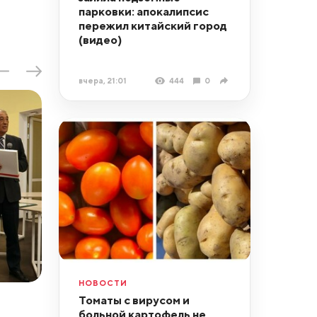
парковки: апокалипсис
пережил китайский город
(видео)
вчера, 21:01
444
0
НОВОСТИ
Томаты с вирусом и
больной картофель не