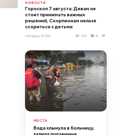
НОВОСТИ
Гороскоп 7 августа: Девам не
стоит принимать важных
решений, Скорпионам нельзя
ссориться с детьми
сегодня, 01:00
110
0
МЕСТА
Вода хлынула в больницу,
залила подземные