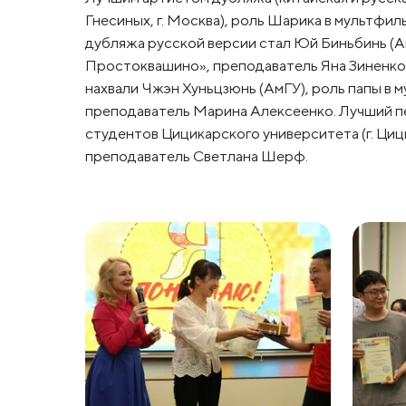
Гнесиных, г. Москва), роль Шарика в мультф
дубляжа русской версии стал Юй Биньбинь (А
Простоквашино», преподаватель Яна Зиненко
нахвали Чжэн Хуньцзюнь (АмГУ), роль папы в
преподаватель Марина Алексеенко. Лучший пе
студентов Цицикарского университета (г. Ци
преподаватель Светлана Шерф.