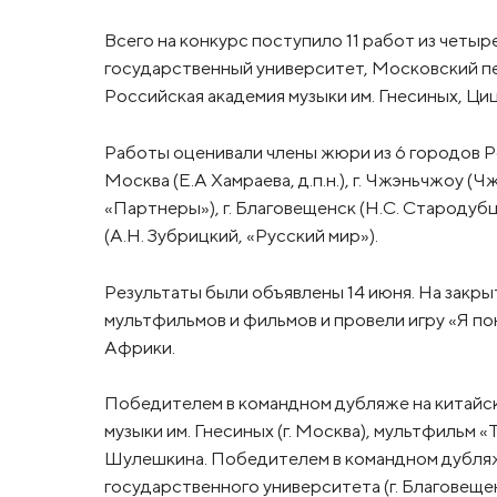
Всего на конкурс поступило 11 работ из четы
государственный университет, Московский п
Российская академия музыки им. Гнесиных, Ци
Работы оценивали члены жюри из 6 городов Росси
Москва (Е.А Хамраева, д.п.н.), г. Чжэньчжоу (Чж
«Партнеры»), г. Благовещенск (Н.С. Стародубцева
(А.Н. Зубрицкий, «Русский мир»).
Результаты были объявлены 14 июня. На закр
мультфильмов и фильмов и провели игру «Я по
Африки.
Победителем в командном дубляже на китайск
музыки им. Гнесиных (г. Москва), мультфильм
Шулешкина. Победителем в командном дубляж
государственного университета (г. Благовеще