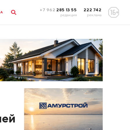
+7 962
285 13 55
222 742
ЛА
редакция
реклама
лей