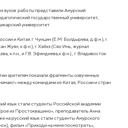
рех вузов: работы представили Амурский
едагогический государственный университет,
цикарский университет.
и и Китая: г. Чунцин (Е.М. Болдырева, д.ф.н.), г.
ан Жуян, к.ф.н.), г. Хэйхэ (Сяо Инь, журнал
, к.п.н., и Г.В. Эфендиева,к.ф.н.)., г. Владивосток
ытии зрителям показали фрагменты озвученных
нимаю!» между командами из Китая, России и стран
ий язык стали студенты Российской академии
 «Трое из Простоквашино», преподаватель Анна
е на русский язык стали студенты Амурского
нск), фильм «Приходи на меня посмотреть»,