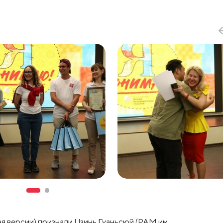
я версии) признали Цзинь Гуаньсюй (РАМ им.