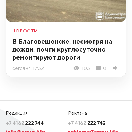
НОВОСТИ
В Благовещенске, несмотря на
дожди, почти круглосуточно
ремонтируют дороги
сегодня, 17:32
103
0
Редакция
Реклама
+7 4162
222 744
+7 4162
222 742
info@amur.life
reklama@amur.life