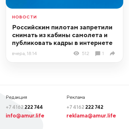
НОВОСТИ
Российским пилотам запретили
снимать из кабины самолета и
публиковать кадры в интернете
вчера, 18:14
512
1
Редакция
Реклама
+7 4162
222 744
+7 4162
222 742
info@amur.life
reklama@amur.life