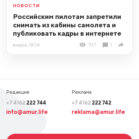
НОВОСТИ
Российским пилотам запретили
снимать из кабины самолета и
публиковать кадры в интернете
вчера, 18:14
517
1
Редакция
Реклама
+7 4162
222 744
+7 4162
222 742
info@amur.life
reklama@amur.life