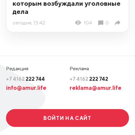
которым возбуждали уголовные
дела
сегодня, 13:42
104
0
Редакция
Реклама
+7 4162
222 744
+7 4162
222 742
info@amur.life
reklama@amur.life
ВОЙТИ НА САЙТ