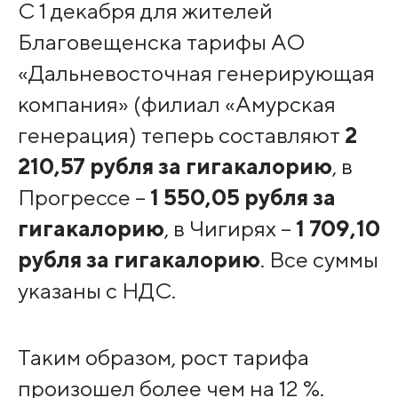
С 1 декабря для жителей
Благовещенска тарифы АО
«Дальневосточная генерирующая
компания» (филиал «Амурская
генерация) теперь составляют
2
210,57 рубля за гигакалорию
, в
Прогрессе –
1 550,05 рубля за
гигакалорию
, в Чигирях –
1 709,10
рубля за гигакалорию
. Все суммы
указаны с НДС.
Таким образом, рост тарифа
произошел более чем на 12 %.