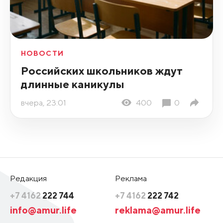
НОВОСТИ
Российских школьников ждут
длинные каникулы
вчера, 23:01
400
0
Редакция
Реклама
+7 4162
222 744
+7 4162
222 742
info@amur.life
reklama@amur.life