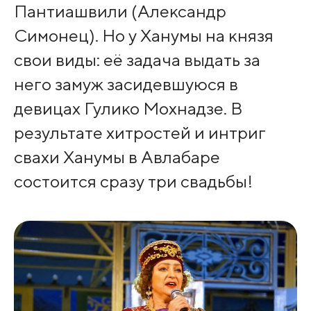
Пантиашвили (Александр
Симонец). Но у Ханумы на князя
свои виды: её задача выдать за
него замуж засидевшуюся в
девицах Гулико Мохнадзе. В
результате хитростей и интриг
свахи Ханумы в Авлабаре
состоится сразу три свадьбы!