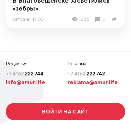
В Благовещенске засветились
«зебры»
сегодня, 17:03
235
0
Редакция
Реклама
+7 4162
222 744
+7 4162
222 742
info@amur.life
reklama@amur.life
ВОЙТИ НА САЙТ