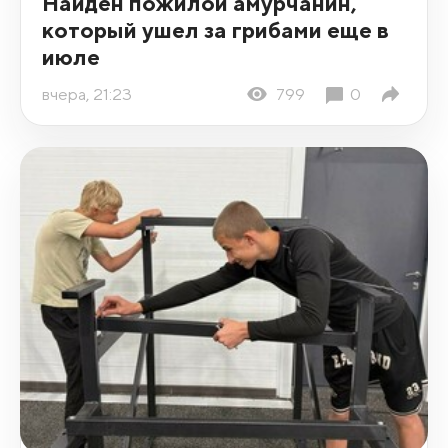
Найден пожилой амурчанин,
который ушел за грибами еще в
июле
вчера, 21:23
799
0