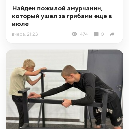
Найден пожилой амурчанин,
который ушел за грибами еще в
июле
вчера, 21:23
474
0