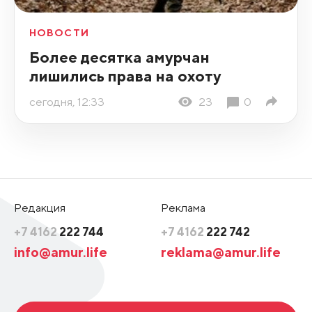
НОВОСТИ
Более десятка амурчан
лишились права на охоту
сегодня, 12:33
23
0
Редакция
Реклама
+7 4162
222 744
+7 4162
222 742
info@amur.life
reklama@amur.life