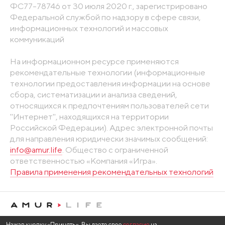
ФС77-78746 от 30 июля 2020 г., зарегистрировано
Федеральной службой по надзору в сфере связи,
информационных технологий и массовых
коммуникаций
На информационном ресурсе применяются
рекомендательные технологии (информационные
технологии предоставления информации на основе
сбора, систематизации и анализа сведений,
относящихся к предпочтениям пользователей сети
"Интернет", находящихся на территории
Российской Федерации). Адрес электронной почты
для направления юридически значимых сообщений:
info@amur.life
. Общество с ограниченной
ответственностью «Компания «Игра».
Правила применения рекомендательных технологий
Нажав кнопку «Принять», Вы даете свое
согласие
на