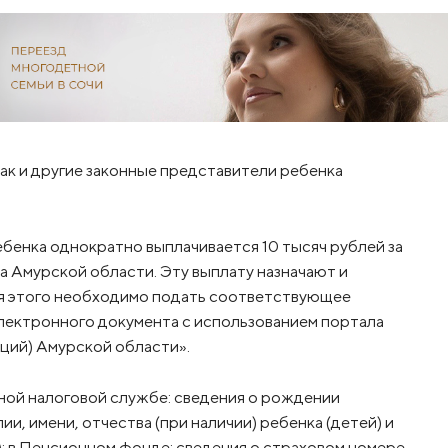
так и другие законные представители ребенка
ебенка однократно выплачивается 10 тысяч рублей за
а Амурской области. Эту выплату назначают и
я этого необходимо подать соответствующее
электронного документа с использованием портала
кций) Амурской области».
ной налоговой службе: сведения о рождении
ии, имени, отчества (при наличии) ребенка (детей) и
); в Пенсионном фонде: сведения о страховом номере