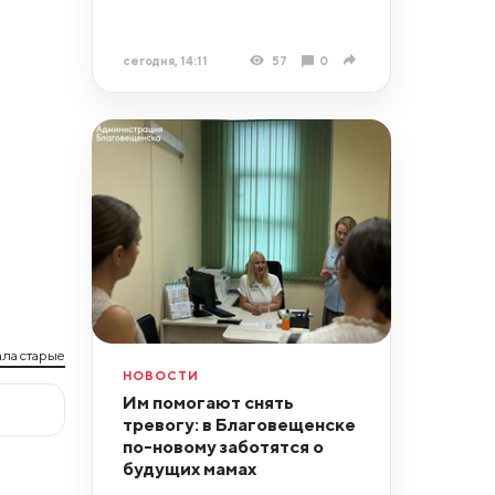
сегодня, 14:11
57
0
ла старые
НОВОСТИ
Им помогают снять
тревогу: в Благовещенске
по-новому заботятся о
будущих мамах