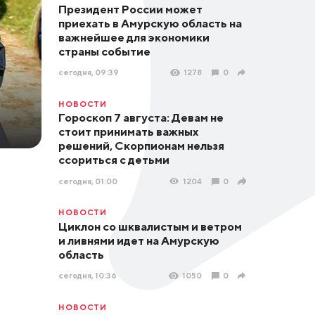
Президент России может
приехать в Амурскую область на
важнейшее для экономики
страны событие
сегодня, 09:39
1278
0
НОВОСТИ
Гороскоп 7 августа: Девам не
стоит принимать важных
решений, Скорпионам нельзя
ссориться с детьми
сегодня, 01:00
1204
0
НОВОСТИ
Циклон со шквалистым и ветром
и ливнями идет на Амурскую
область
сегодня, 10:36
1050
0
НОВОСТИ