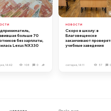
ОСТИ
НОВОСТИ
дприниматель,
Скоро в школу: в
авившая больше 70
Благовещенске
отников без зарплаты,
заканчивают проверят
илась Lexus NX330
учебные заведения
ня, 14:42
108
0
сегодня, 14:11
57
Прайс-лист