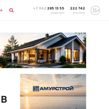
+7 962
285 13 55
222 742
ЛА
редакция
реклама
 В