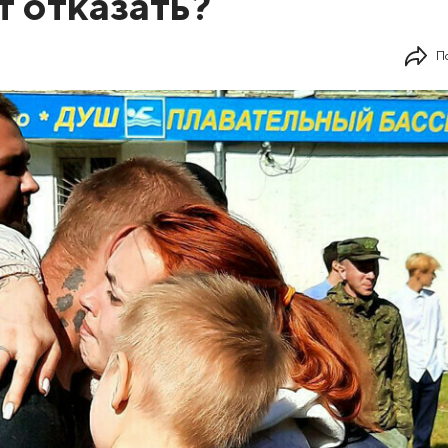
т отказать?
П