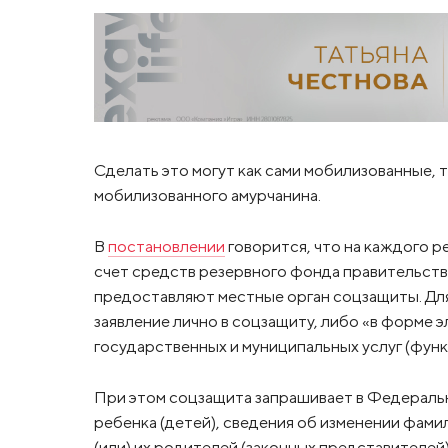
Сделать это могут как сами мобилизованные, 
мобилизованного амурчанина.
В
постановлении
говорится, что на каждого р
счет средств резервного фонда правительств
предоставляют местные орган соцзащиты. Дл
заявление лично в соцзащиту, либо «в форме 
государственных и муниципальных услуг (фун
При этом соцзащита запрашивает в Федераль
ребенка (детей), сведения об изменении фамил
(или) их родителей (законных представителей