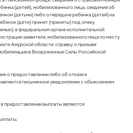
бенка (детей), мобилизованного лица, сведения об
нком (детьми) либо о передаче ребенка (детей) на
ебенок (дети) принят (приняты) под опеку
семью); в федеральном органе исполнительной
егистрации заявителя, мобилизованного лица по месту
иате Амурской области: справку о призыве
 мобилизации в Вооруженные Силы Российской
ие о предоставлении либо об отказе в
правляется письменное уведомление с объяснением
 в предоставлении выплаты являются:
выплаты;