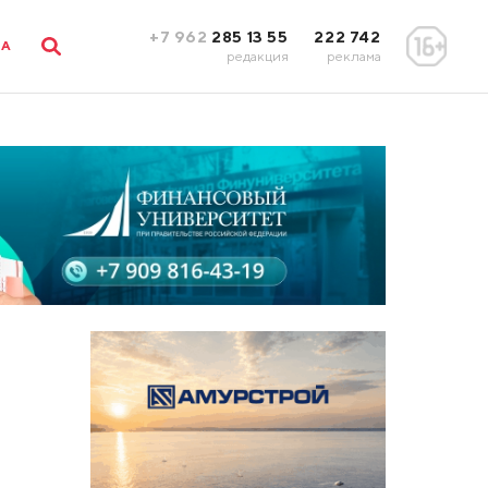
+7 962
285 13 55
222 742
ЛА
редакция
реклама