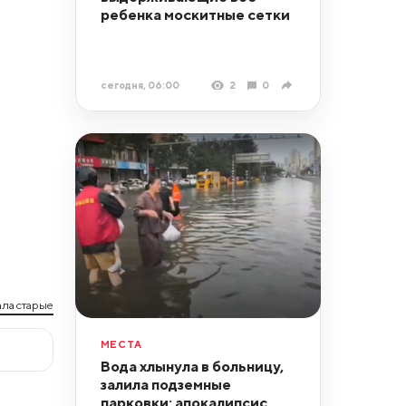
ребенка москитные сетки
сегодня, 06:00
2
0
ла старые
МЕСТА
Вода хлынула в больницу,
залила подземные
парковки: апокалипсис