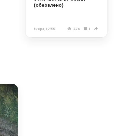
(обновлено)
вчера, 19:55
474
1