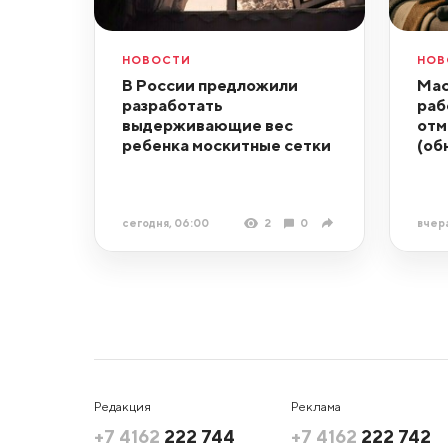
НОВОСТИ
НОВ
В России предложили
Мас
разработать
раб
выдерживающие вес
отм
ребенка москитные сетки
(об
сегодня, 06:00
2
0
вчера
Редакция
Реклама
+7 4162
222 744
+7 4162
222 742