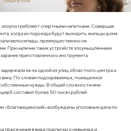
, злоупотребляют спиртными напитками. Совершая
нта, когда из подъезда будут выходить жильцы дома.
ирали велосипеды, преимущественно не
и. При наличии таких устройств злоумышленники
заранее приготовленного инструмента.
задержали их на одной из улиц областного центра и
 вину. По словам подозреваемых, похищенное
 собственные нужды. В общей сложности ими
ущерб составил более 50 тысяч рублей.
и «Благовещенский» возбуждены уголовные дела по
а пресечения в виде подписки о невыезде и