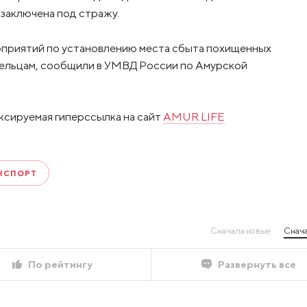
заключена под стражу.
приятий по установлению места сбыта похищенных
дельцам, сообщили в УМВД России по Амурской
ксируемая гиперссылка на сайт
AMUR.LIFE
НСПОРТ
Сначала новые
Снача
По рейтингу
Развернуть все