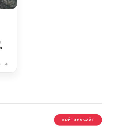
л
а
0
ВОЙТИ НА САЙТ