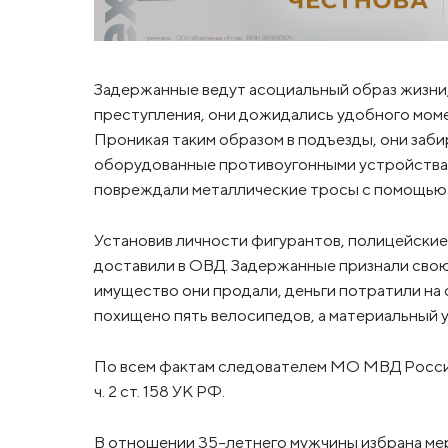
Задержанные ведут асоциальный образ жизни
преступления, они дожидались удобного моме
Проникая таким образом в подъезды, они заб
оборудованные противоугонными устройствам
повреждали металлические тросы с помощью 
Установив личности фигурантов, полицейские 
доставили в ОВД. Задержанные признали свою
имущество они продали, деньги потратили на
похищено пять велосипедов, а материальный 
По всем фактам следователем МО МВД Росси
ч. 2 ст. 158 УК РФ.
В отношении 35-летнего мужчины избрана мер