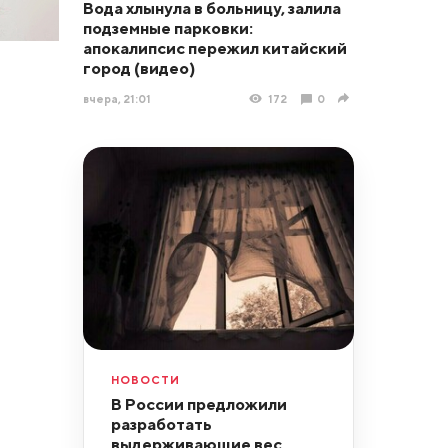
Вода хлынула в больницу, залила
подземные парковки:
апокалипсис пережил китайский
город (видео)
вчера, 21:01
172
0
НОВОСТИ
В России предложили
разработать
выдерживающие вес