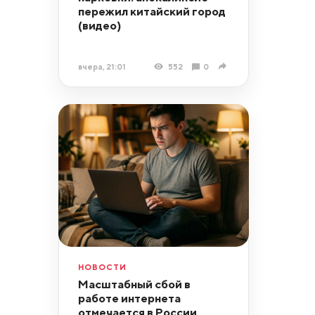
пережил китайский город
(видео)
вчера, 21:01
552
0
НОВОСТИ
Масштабный сбой в
работе интернета
отмечается в России