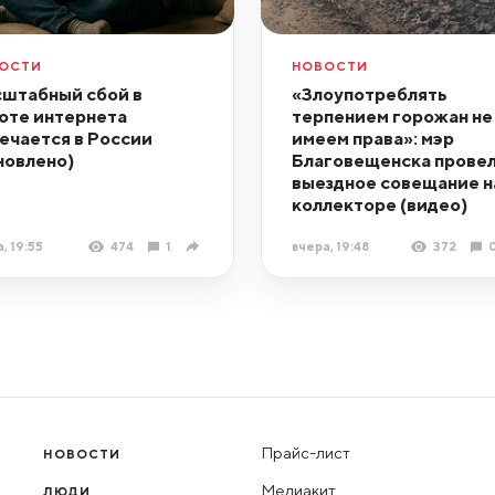
ОСТИ
НОВОСТИ
штабный сбой в
«Злоупотреблять
оте интернета
терпением горожан не
ечается в России
имеем права»: мэр
новлено)
Благовещенска прове
выездное совещание н
коллекторе (видео)
, 19:55
474
1
вчера, 19:48
372
Прайс-лист
НОВОСТИ
Медиакит
ЛЮДИ