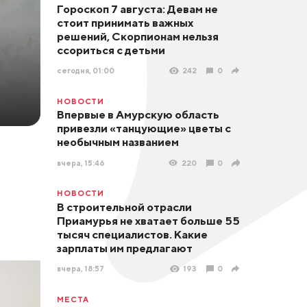
Гороскоп 7 августа: Девам не
стоит принимать важных
решений, Скорпионам нельзя
ссориться с детьми
сегодня, 01:00
242
0
НОВОСТИ
Впервые в Амурскую область
привезли «танцующие» цветы с
необычным названием
вчера, 15:46
220
0
НОВОСТИ
В строительной отрасли
Приамурья не хватает больше 55
тысяч специалистов. Какие
зарплаты им предлагают
вчера, 18:57
193
0
МЕСТА