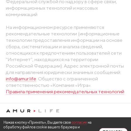
Федеральной службой по надзору в сфере связи,
информационных технологий и массовых
коммуникаций
На информационном ресурсе применяются
рекомендательные технологии (информационные
технологии предоставления информации на основе
сбора, систематизации и анализа сведений,
относящихся к предпочтениям пользователей сети
"Интернет", находящихся на территории
Российской Федерации). Адрес электронной почты
для направления юридически значимых сообщений:
info@amur.life
. Общество с ограниченной
ответственностью «Компания «Игра».
Правила применения рекомендательных технологий
Нажав кнопку «Принять», Вы даете свое
согласие
на
обработку файлов cookie вашего браузера и