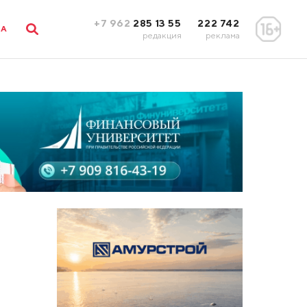
+7 962
285 13 55
222 742
ЛА
редакция
реклама