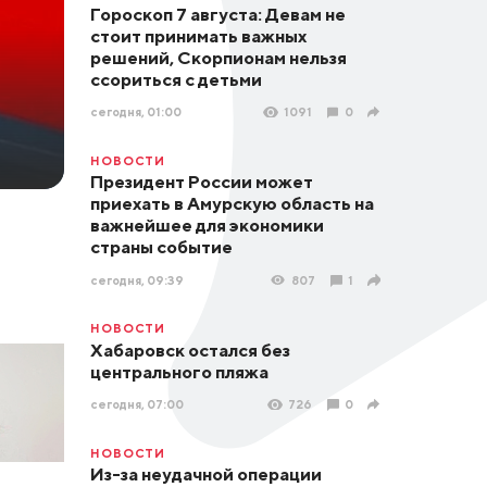
Гороскоп 7 августа: Девам не
стоит принимать важных
решений, Скорпионам нельзя
ссориться с детьми
сегодня, 01:00
1091
0
НОВОСТИ
Президент России может
приехать в Амурскую область на
важнейшее для экономики
страны событие
сегодня, 09:39
807
1
НОВОСТИ
Хабаровск остался без
центрального пляжа
сегодня, 07:00
726
0
НОВОСТИ
Из-за неудачной операции