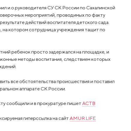
ил и.о.руководителя СУ СК России по Сахалинской
роверочных мероприятий, проводимых по факту
результате действий воспитателя детского сада.
, на котором сотрудница учреждения тащит по
етний ребенок просто задержался на площадке, и
аконные методы воспитания, следствием которых
ждений.
вить все обстоятельства происшествия и поставил
тральном аппарате СК России.
кту сообщили и в прокуратуре пишет
АСТВ
ксируемая гиперссылка на сайт
AMUR.LIFE