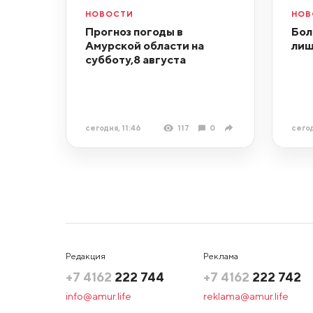
НОВОСТИ
НОВ
Прогноз погоды в
Бол
Амурской области на
лиш
субботу,8 августа
сегодня, 11:46
117
0
сегод
Редакция
Реклама
+7 4162
222 744
+7 4162
222 742
info@amur.life
reklama@amur.life