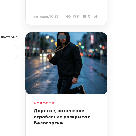
сегодня, 10:23
199
0
ла старые
НОВОСТИ
Дорогое, но нелепое
ограбление раскрыто в
Белогорске