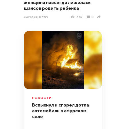
женщина навсегда лишилась
шансов родить ребенка
сегодня, 07:59
687
0
НОВОСТИ
Вспыхнул и сгорел дотла
автомобиль в амурском
селе