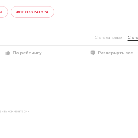
Я
#ПРОКУРАТУРА
Сначала новые
Снача
По рейтингу
Развернуть все
авить комментарий.