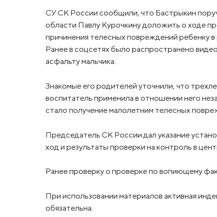
СУ СК России сообщили, что Бастрыкин поруч
области Павлу Курочкину доложить о ходе п
причинения телесных повреждений ребенку в 
Ранее в соцсетях было распространено видео
асфальту мальчика.
Знакомые его родителей уточнили, что трехл
воспитатель применила в отношении него нез
стало получение малолетним телесных повре
Председатель СК России дал указание устано
ход и результаты проверки на контроль в цен
Ранее проверку о проверке по вопиющему фа
При использовании материалов активная инде
обязательна.