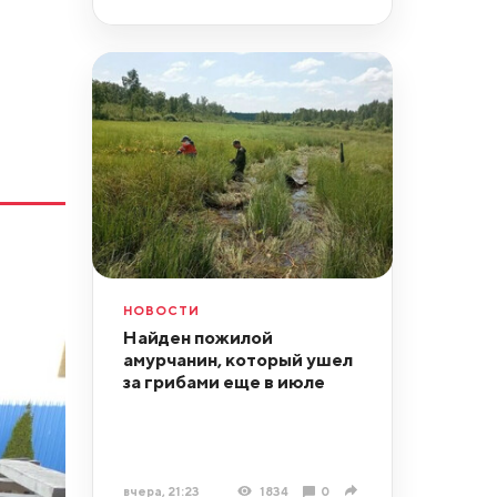
НОВОСТИ
Найден пожилой
амурчанин, который ушел
за грибами еще в июле
вчера, 21:23
1834
0