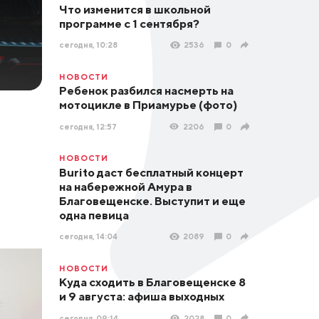
Что изменится в школьной
программе с 1 сентября?
сегодня, 10:28
2536
0
НОВОСТИ
Ребенок разбился насмерть на
мотоцикле в Приамурье (фото)
сегодня, 12:57
2206
0
НОВОСТИ
Burito даст бесплатный концерт
на набережной Амура в
Благовещенске. Выступит и еще
одна певица
сегодня, 14:04
2089
0
НОВОСТИ
Куда сходить в Благовещенске 8
и 9 августа: афиша выходных
сегодня, 09:14
2028
0