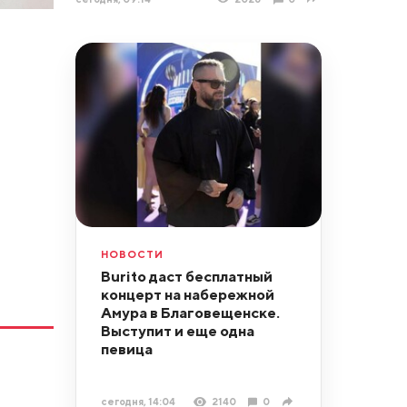
НОВОСТИ
Burito даст бесплатный
концерт на набережной
Амура в Благовещенске.
Выступит и еще одна
певица
сегодня, 14:04
2140
0