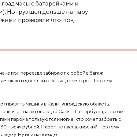
нград часы с батарейками и
и). Но груз шел дольше на пару
жне и проверяли что-то», –
чане при переезде забирают с собой в багаж
 таможню и дополнительные досмотры. Поэтому
.
я отправить машину в Калининградскую область.
равляют на автовозе до Санкт-Петербурга, а потом
гами парома пользуются многие, кто хочет забрать с
 30 тысяч рублей. Паром не пассажирский, поэтому
здуху. Ну или на поезде.