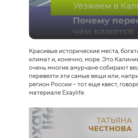
Красивые исторические места, богата
климат и, конечно, море. Это Калини
очень многие амурчане собирают ве
перевезти эти самые вещи или, напр
регион России – тот еще квест, гово
материале Exaylife.