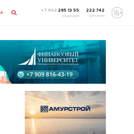
+7 962
285 13 55
222 742
ЛА
редакция
реклама