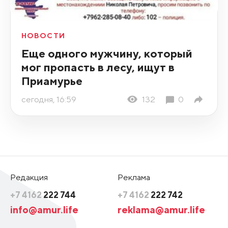
НОВОСТИ
Еще одного мужчину, который
мог пропасть в лесу, ищут в
Приамурье
сегодня, 16:59
132
0
Редакция
Реклама
+7 4162
222 744
+7 4162
222 742
info@amur.life
reklama@amur.life